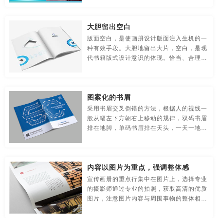
贸易公司-品牌策划
名片/名字-品牌策划
牛logo-品牌策划
合，张敛有致，或造成版面、开本的扩张，
公司信纸设计
公司形象设计
公司形象设计与策划
或加强向心力的聚敛，有衡稳之效。
大胆留出空白
农业-品牌策划
文化公司-品牌策划
物流-品牌策划
公司形象宣传片制作
公司宣传
公司宣传彩页
公司宣传册
版面空白，是使画册设计版面注入生机的一
种有效手段。大胆地留出大片，空白，是现
游戏-品牌策划
咨询公司-品牌策划
公益-品牌策划
公司宣传册封面
公司宣传册内容
公司宣传册设计
代书籍版式设计意识的体现。恰当、合理地
留出空白，能传达出设计者高雅的审美趣
公园-品牌策划
行销-品牌策划
户外-品牌策划
公司宣传册设计模板
公司宣传册设计样本
公司宣传单
味，打破死板呆滞的常规惯例，使版面通
透、开朗。当然，标志设计空白不可乱用，
环保-品牌策划
活动-品牌策划
吉祥物-品牌策划
公司宣传海报
公司宣传画册
公司宣传画册模板
图案化的书眉
一旦空白，必须有呼应，有过渡，以免为形
式而形式，造成图形空泛。
采用书眉交叉倒错的方法，根据人的视线一
家具-品牌策划
建筑-品牌策划
金融-品牌策划
公司宣传画册设计
公司宣传片
公司宣传片拍摄
般从幅左下方朝右上移动的规律，双码书眉
排在地脚，单码书眉排在天头，一天一地，
经典-品牌策划
景区-品牌策划
酒店/民宿-品牌升级，VI设计
左右交错，全书书眉间隔倒错，耐人寻味。
公司宣传片制作
公司宣传视频
公司宣传视频方案
上下左右间隔交错的这种书眉，打破常规的
绝对对称之均衡，在形式上呈现令人惊讶的
连锁店/餐饮-品牌策划
旅游-品牌策划
门店-品牌策划
公司宣传视频制作
公司宣传手册
公司宣传手册内容
内容以图片为重点，强调整体感
新意，有独特的审美观价值。
宣传画册的重点行集中在图片上，选择专业
农业/农产品-品牌策划
平面-品牌策划
汽车-品牌策划
公司宣传手册制作
公司宣传页
公司页面设计
的摄影师通过专业的拍照，获取高清的优质
图片，注意图片内容与周围事物的整体相融
商标-设计，注册
商场-品牌策划
商业-品牌策划
公司制作宣传片
工厂宣传片拍摄
制作公司企业宣传片
感，除此之外呢，文字整体散布在图片的周