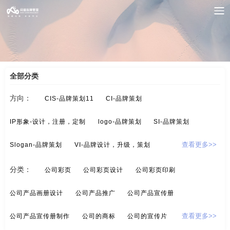
案例索引
/
画册/宣传册-品牌设计
/
宣传画册设计
全部分类
方向：
CIS-品牌策划11
CI-品牌策划
IP形象-设计，注册，定制
logo-品牌策划
SI-品牌策划
Slogan-品牌策划
VI-品牌设计，升级，策划
查看更多>>
酒/白酒/红酒-品牌策划
保健品-品牌策划
分类：
公司彩页
公司彩页设计
公司彩页印刷
标示设计-酒店标示，商业标示，房地产标示
餐饮-品牌策划
公司产品画册设计
公司产品推广
公司产品宣传册
茶-品牌定位，品牌升级，包装设计
超市-品牌策划
公司产品宣传册制作
公司的商标
公司的宣传片
查看更多>>