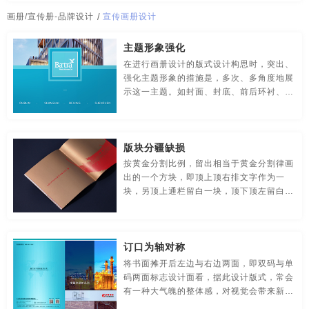
传媒-品牌策划
创意-品牌策划
导视-品牌策划
公司广告片拍摄
公司海报
公司海报设计
公司海报制作
画册/宣传册-品牌设计
/
宣传画册设计
房地产-品牌设计
地铁-品牌策划
电商-品牌策划
公司画册
公司画册模板
公司画册内容
公司画册设计
主题形象强化
在进行画册设计的版式设计构思时，突出、
店铺-LOGO设计，品牌定位
定位-品牌策划
动漫-品牌策划
公司画册设计模板
公司徽标
公司徽标设计
公司活动策划
强化主题形象的措施是，多次、多角度地展
示这一主题。如封面、封底、前后环衬、目
儿童-品牌策划
服装-品牌策划
工业-品牌策划
公司吉祥物
公司简介画册
公司简介画册设计
录、译序、题词都要有主题形象出现，每形
象应该有不同的变化。从变化中标志设计得
公共关系-品牌策划
化妆品-品牌设计，包装设计
统一，进一步深化主题形象。
公司简介视频制作
公司简介宣传册
公司介绍宣传册
版块分疆缺损
农产品-品牌策划
汽车-品牌策划
网站-品牌策划
按黄金分割比例，留出相当于黄金分割律画
公司介绍宣传片
公司名字logo设计
公司拍摄宣传片
出的一个方块，即顶上顶右排文字作为一
块，另顶上通栏留白一块，顶下顶左留白一
微商品-品牌策划
文化-品牌策划
药品-品牌策划
公司拍宣传片
公司牌子设计
公司企划
公司企业宣传片
块。这种版式设计，布局比较合理，标题与
排文字的版块左右呼应，高低盼，文图分布
画册/宣传册-品牌设计
互联网-品牌策划
环保公司-品牌策划
公司企业宣传片拍摄
公司商标
公司商标设计
公司设计
疏密有致。
订口为轴对称
极简logo-品牌策划
建筑-品牌策划
教育-品牌策划
公司视频宣传片
公司视频制作
公司首页设计
将书面摊开后左边与右边两面，即双码与单
码两面标志设计面看，据此设计版式，常会
金融-品牌策划
科技公司-品牌策划
礼品包装设计
公司图标设计
公司网页设计
公司网站页面设计
有一种大气魄的整体感，对视觉会带来新鲜
的刺激。以订口为轴的对称版式，外分内