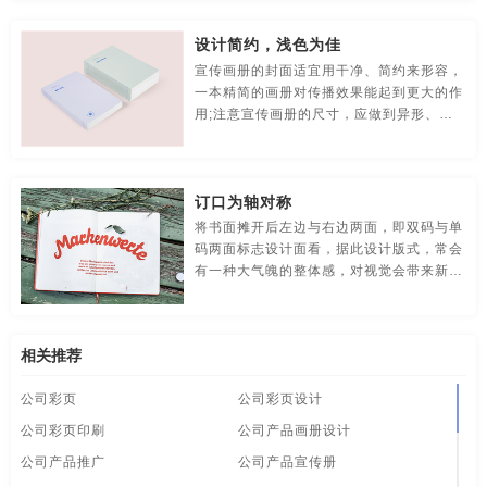
围，根据其排版进行合理布局。
食品-品牌全案策划，升级，包装设计
视觉-品牌策划
制作公司宣传片
制作企业宣传片
制作宣传册
珠宝画册
设计简约，浅色为佳
视频-品牌策划
体育-品牌策划
停车-品牌策划
专业画册设计
装修公司宣传册
做宣传册
高端画册
宣传画册的封面适宜用干净、简约来形容，
一本精简的画册对传播效果能起到更大的作
文字-品牌策划
物流-品牌策划
物业-品牌策划
高端画册设计
高端宣传册设计
海报创意
海报创意设计
用;注意宣传画册的尺寸，应做到异形、非
常规，从而在众多宣传画册中脱颖而出，设
学校-品牌策划
医院-品牌策划
饮料-品牌策划
计尺寸控制在一定范围内。
海报的设计
海报广告
海报设
海报设计
海报宣传
订口为轴对称
纸盒-品牌策划
主题-品牌策划
专卖店-品牌策划
画册策划
画册的排版
画册的设计
画册定制
画册方案
将书面摊开后左边与右边两面，即双码与单
码两面标志设计面看，据此设计版式，常会
专题-品牌策划
字体-品牌策划
集团-品牌策划
画册公司
画册画册设计
画册目录
画册目录设计
有一种大气魄的整体感，对视觉会带来新鲜
的刺激。以订口为轴的对称版式，外分内
商标-品牌策划
招商-品牌策划
vi-包装设计
画册内容
画册排版
画册排版设计
画册设计
合，张敛有致，或造成版面、开本的扩张，
或加强向心力的聚敛，有衡稳之效。
白酒/红酒/啤酒/水-包装设计
包装盒设计
包装瓶-包装设计
相关推荐
画册设计方案
画册设计欣赏
画册设计制作
画册欣赏
公司彩页
公司彩页设计
包装网站-包装设计
保健品-包装设计
餐饮-包装设计
画册宣传册设计
画册印刷设计
画册制作
样本画册设计
公司彩页印刷
公司产品画册设计
茶-包装设计
包装袋-包装设计
包装文案-包装设计
高端企业宣传片制作
大牌海报
拍企业宣传片
公司产品推广
公司产品宣传册