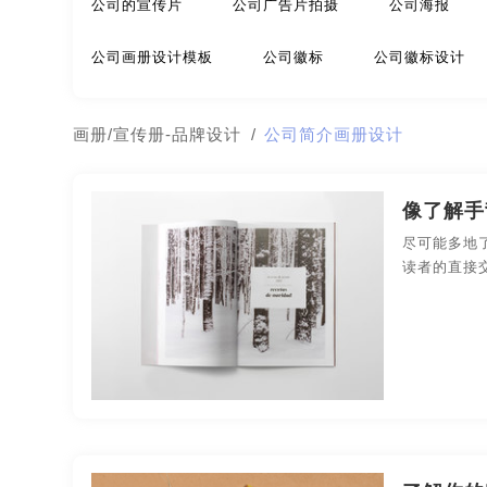
公司的宣传片
公司广告片拍摄
公司海报
极简logo-品牌策划
建筑-品牌策划
教育-品牌
公司画册设计模板
公司徽标
公司徽标设计
名片/名字-品牌策划
牛logo-品牌策划
农业-
公司简介宣传册
公司介绍宣传册
公司介绍宣
画册/宣传册-品牌设计
/
公司简介画册设计
公园-品牌策划
行销-品牌策划
户外-品牌策划
公司企业宣传片
公司企业宣传片拍摄
公司商
金融-品牌策划
经典-品牌策划
景区-品牌策划
像了解手
公司网页设计
公司网站页面设计
公司信纸设
尽可能多地
农业/农产品-品牌策划
平面-品牌策划
汽车-
读者的直接
公司宣传册
公司宣传册封面
公司宣传册内容
视觉-品牌策划
视频-品牌策划
体育-品牌策划
公司宣传画册
公司宣传画册模板
公司宣传画
医院-品牌策划
饮料-品牌策划
纸盒-品牌策划
公司宣传视频制作
公司宣传手册
公司宣传手
商标-品牌策划
招商-品牌策划
vi-包装设计
制作公司企业宣传片
制作公司宣传片
制作企
餐饮-包装设计
茶-包装设计
包装袋-包装设计
高端画册设计
高端宣传册设计
海报创意