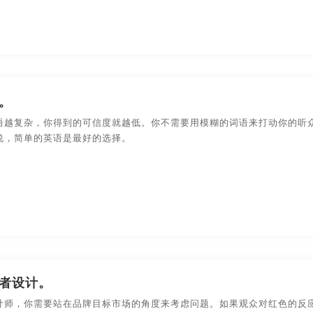
州画册设计
广州贵州画册设计
河南贵州画册设计
深
州画册设计
南京贵州画册设计
苏州贵州画册设计
郑
作
宁波画册制作
无锡画册制作
北京画册制作
。
东莞画册制作
厦门画册制作
广州画册制作
河南
语越复杂，你得到的可信度就越低。你不需要用模糊的词语来打动你的听
说，简单的英语是最好的选择。
南京画册制作
苏州画册制作
郑州画册制作
哈尔
牌画册设计
无锡品牌画册设计
北京品牌画册设计
南
牌画册设计
东莞品牌画册设计
厦门品牌画册设计
广
牌画册设计
温州品牌画册设计
大连品牌画册设计
南
品牌画册设计
安徽宣传画册设计
杭州宣传画册设计
者设计。
计师，你需要站在品牌目标市场的角度来考虑问题。如果观众对红色的反