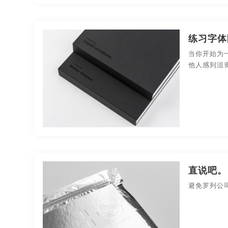
宣传片视频制作
宣传片制作
宣传片制作拍摄
练习字体
宣传手册制作
宣传图册
图册排版
图册
当你开始为
北京画册设计
南昌画册设计
成都画册设计
他人感到沮
河南画册设计
深圳画册设计
长沙画册设计
哈尔滨画册设计
长春画册设计
安徽画册设计
南昌画册设计公司
成都画册设计公司
合肥画
广州画册设计公司
河南画册设计公司
深圳画
直说吧。
避免罗列公
南京画册设计公司
苏州画册设计公司
郑州画
宁波贵州画册设计
无锡贵州画册设计
北京贵