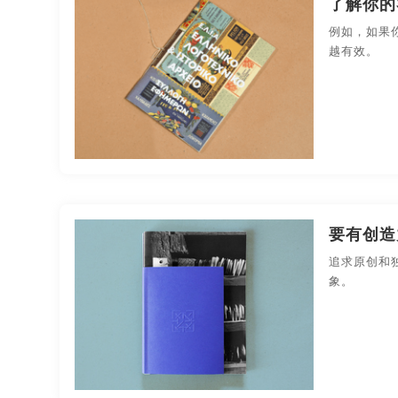
了解你的
果汁-包装设计
化妆品-包装设计
礼品包装-包
例如，如果
画册的排版
画册的设计
画册定制
画册
越有效。
药品医疗-包装设计
印刷-包装设计
平面-包装
画册排版设计
画册设计
画册设计方案
商业空间导视
样本画册设计
高端企业宣传片制作
大牌海报
高档画册制作
如何制作企业宣传片
如何制作
商品宣传海报
时尚画册
小企业宣传片视频制
要有创造
宣传彩页制作
宣传册封面
宣传册封面设计
追求原创和
象。
宣传册设计欣赏
宣传册设计与制作
宣传册制
宣传海报制作
宣传画报
宣传画册
宣传
宣传片的制作
宣传片公司制作
宣传片广告