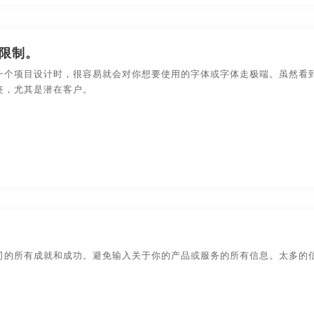
宣传片制作宣传片制作
宣传设计
宣传视频创意
限制。
设计
图册制作
宣传图册设计
安徽画册设计
一个项目设计时，很容易就会对你想要使用的字体或字体走极端。虽然看
合肥画册设计
上海画册设计
武汉画册设计
东莞
丧，尤其是潜在客户。
贵州画册设计
温州画册设计
大连画册设计
南京
公司
杭州画册设计公司
宁波画册设计公司
无锡画册
册设计公司
上海画册设计公司
武汉画册设计公司
东
册设计公司
长沙画册设计公司
贵州画册设计公司
温
司的所有成就和成功。避免输入关于你的产品或服务的所有信息。太多的
册设计公司
哈尔滨画册设计公司
长春画册设计公司
州画册设计
南昌贵州画册设计
成都贵州画册设计
合