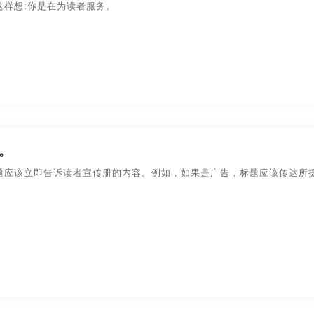
传画册设计
合肥宣传画册设计
上海宣传画册设计
武
这样想:你是在为读者服务。
传画册设计
深圳宣传画册设计
长沙宣传画册设计
贵
传画册设计
郑州宣传画册设计
哈尔滨宣传画册设计
传画册印刷
北京宣传画册印刷
南昌宣传画册印刷
成
传画册印刷
厦门宣传画册印刷
广州宣传画册印刷
河
。
传画册印刷
大连宣传画册印刷
南京宣传画册印刷
苏
题应该立即告诉读者宣传册的内容。例如，如果是广告，标题应该传达所
产品宣传画册设计
杭州产品宣传画册设计
宁波产品宣传画
成都产品宣传画册设计
合肥产品宣传画册设计
上海产品
广州产品宣传画册设计
河南产品宣传画册设计
深圳产品
大连产品宣传画册设计
南京产品宣传画册设计
苏州产品