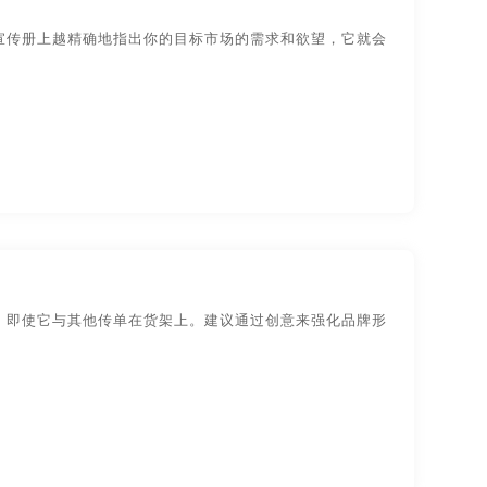
装设计
物品-包装设计
宣传册上越精确地指出你的目标市场的需求和欲望，它就会
目录设计
画册内容
画册排版
视觉传达-
品牌logo-UI设计
计
画册印刷设计
画册制作
宣传片
高档画册
高档画册设计
油海报
宣传页设计
宣传制作
手册设计
宣传彩页
宣传彩页设计
设计
宣传册设计方案
宣传册设计手册
，即使它与其他传单在货架上。建议通过创意来强化品牌形
制作
宣传海报
宣传海报设计
宣传片策划
宣传片的拍摄
片拍摄方案
宣传片拍摄制作