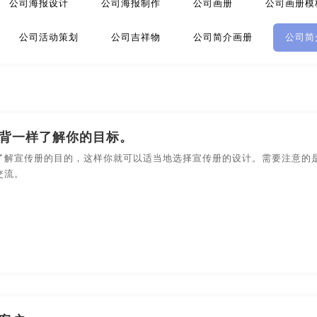
公司海报设计
公司海报制作
公司画册
公司画册模
策划
金融-品牌策划
科技公司-品牌策划
礼品包装设
公司活动策划
公司吉祥物
公司简介画册
公司简
品牌策划
文化公司-品牌策划
物流-品牌策划
游戏-品
传片
公司名字logo设计
公司拍摄宣传片
公司拍宣传
环保-品牌策划
活动-品牌策划
吉祥物-品牌策划
标
公司商标设计
公司设计
公司视频宣传片
公
酒店/民宿-品牌升级，VI设计
连锁店/餐饮-品牌策划
背一样了解你的目标。
计
公司形象设计
公司形象设计与策划
公司形象宣传
了解宣传册的目的，这样你就可以适当地选择宣传册的设计。需要注意的
品牌策划
商标-设计，注册
商场-品牌策划
商业-品牌
交流。
公司宣传册设计
公司宣传册设计模板
公司宣传册设
停车-品牌策划
文字-品牌策划
物流-品牌策划
册设计
公司宣传片
公司宣传片拍摄
公司宣传片制作
主题-品牌策划
专卖店-品牌策划
专题-品牌策划
册内容
公司宣传手册制作
公司宣传页
公司页面设计
白酒/红酒/啤酒/水-包装设计
包装盒设计
包装瓶-包装
业宣传片
制作宣传册
珠宝画册
专业画册设计
包装文案-包装设计
创意包装-包装设计
高端/高档-
海报创意设计
海报的设计
海报广告
海报设