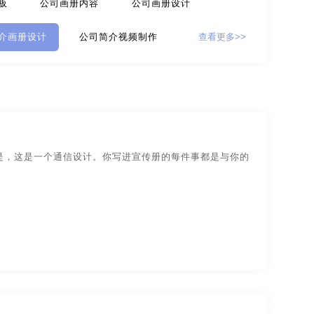
板
公司画册内容
公司画册设计
计
贸易公司-品牌策划
介画册设计
公司简介视频制作
查看更多>>
牌策划
咨询公司-品牌策划
公益-品牌策划
片
公司牌子设计
公司企划
家具-品牌策划
建筑-品牌策划
司视频制作
公司首页设计
公司图标设计
旅游-品牌策划
门店-品牌策划
片制作
公司宣传
公司宣传彩页
是，这是一个通信设计。你写进宣传册的每件事都是与你的
策划
食品-品牌全案策划，升级，包装设计
计样本
公司宣传单
公司宣传海报
物业-品牌策划
学校-品牌策划
公司宣传视频
公司宣传视频方案
字体-品牌策划
集团-品牌策划
公司制作宣传片
工厂宣传片拍摄
设计
包装网站-包装设计
保健品-包装设计
装修公司宣传册
做宣传册
高端画册
包装设计
工业-包装设计
广告-包装设计
海报设计
海报宣传
画册策划