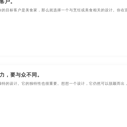
客户。
装设计
食品-包装设计
数码产品-包装设计
包装盒-包
你的目标客户是美食家，那么就选择一个与烹饪或美食相关的设计。你在
方案
画册公司
画册画册设计
画册目录
画册
设计
农副产品-包装设计
快消产品-品牌策划-包装设计
画册设计欣赏
画册设计制作
画册欣赏
画册宣传册设
拍企业宣传片
拍摄企业宣传片
拍摄宣传片
拍
视频宣传片
如何制作宣传海报
如何制作宣传片
润滑
作
好的画册设计
简短创意广告视频
精美画册设计
力，要与众不同。
宣传册画册设计
宣传册内容
宣传册内页
宣传册
独特的设计。它的独特性也很重要。想想一个设计，它仍然可以脱颖而出
作
宣传策划
宣传广告
宣传广告设计
宣传广告
画册设计
宣传画册制作
宣传活动策划
宣传活动方案
宣传片广告片制作
宣传片价格
宣传片拍摄
宣传