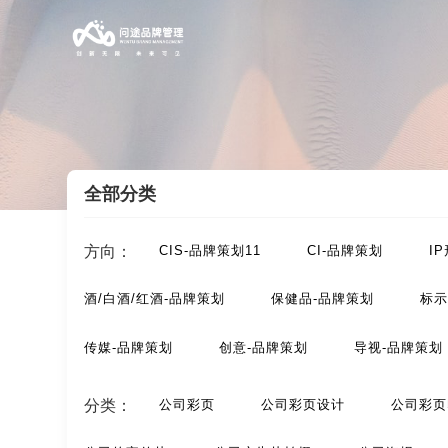
全部分类
案例索引
/
画册/宣传册-品牌设计
/
公司简介画册设
方向：
CIS-品牌策划11
CI-品牌策划
I
酒/白酒/红酒-品牌策划
保健品-品牌策划
标示
传媒-品牌策划
创意-品牌策划
导视-品牌策划
动漫-品牌策划
儿童-品牌策划
服装-品牌策划
分类：
公司彩页
公司彩页设计
公司彩页
汽车-品牌策划
网站-品牌策划
微商品-品牌策