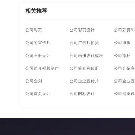
相关推荐
哈尔滨产品宣传画册设计
长春产品宣传画册设计
南昌广告画册设计
成都广告画册设计
合肥广
公司彩页
公司彩页设计
公司彩页印
广州广告画册设计
河南广告画册设计
深圳广
公司的宣传片
公司广告片拍摄
公司海报
南京广告画册设计
苏州广告画册设计
郑州广
公司画册设计
公司画册设计模板
公司徽标
公司简介视频制作
公司简介宣传册
公司介绍宣
宁波企业画册设计公司
无锡企业画册设计公司
公司企划
公司企业宣传片
公司企业宣
上海企业画册设计公司
武汉企业画册设计公司
公司首页设计
公司图标设计
公司网页设
深圳企业画册设计公司
长沙企业画册设计公司
苏州企业画册设计公司
郑州企业画册设计公司
宁波宣传画册设计公司
无锡宣传画册设计公司