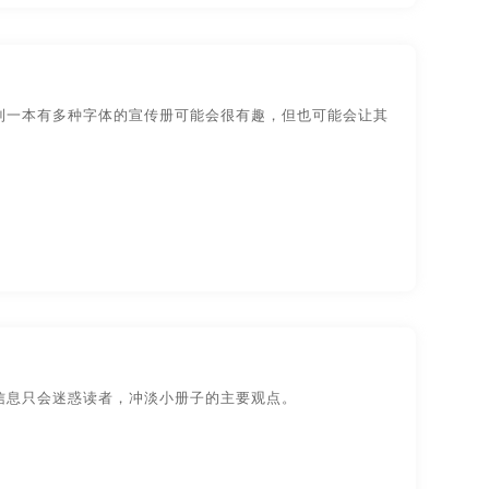
宣传视频拍摄
宣传手册设计
杭州画册设计
宁波画册设计
无锡画册设计
到一本有多种字体的宣传册可能会很有趣，但也可能会让其
画册设计
厦门画册设计
广州画册设计
画册设计
苏州画册设计
郑州画册设计
设计公司
北京画册设计公司
莞画册设计公司
厦门画册设计公司
州画册设计公司
大连画册设计公司
信息只会迷惑读者，冲淡小册子的主要观点。
安徽贵州画册设计
杭州贵州画册设计
肥贵州画册设计
上海贵州画册设计