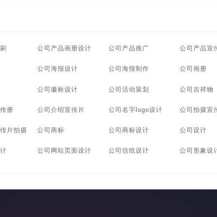
安徽广告画册设计
杭州广告画册设计
宁波广告画册设
告画册设计
上海广告画册设计
武汉广告画册设计
东
刷
公司产品画册设计
公司产品推广
公司产品宣
告画册设计
长沙广告画册设计
贵州广告画册设计
温
公司海报设计
公司海报制作
公司画册
告画册设计
哈尔滨广告画册设计
长春广告画册设计
公司徽标设计
公司活动策划
公司吉祥物
传册
公司介绍宣传片
公司名字logo设计
公司拍摄宣
北京企业画册设计公司
南昌企业画册设计公司
成都企业
传片拍摄
公司商标
公司商标设计
公司设计
东莞企业画册设计公司
厦门企业画册设计公司
广州企业
计
公司网站页面设计
公司信纸设计
公司形象设
贵州企业画册设计公司
温州企业画册设计公司
大连企业
哈尔滨企业画册设计公司
长春企业画册设计公司
安徽宣
北京宣传画册设计公司
南昌宣传画册设计公司
成都宣传