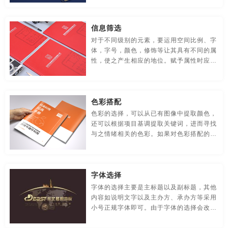
贸易公司-品牌策划
名片/名字-品牌策划
牛logo-品牌策划
的效果来增强视觉记忆力，提高图面跳跃
公司信纸设计
公司形象设计
公司形象设计与策划
率。
信息筛选
农业-品牌策划
文化公司-品牌策划
物流-品牌策划
公司形象宣传片制作
公司宣传
公司宣传彩页
公司宣传册
对于不同级别的元素，要运用空间比例、字
体，字号，颜色，修饰等让其具有不同的属
游戏-品牌策划
咨询公司-品牌策划
公益-品牌策划
公司宣传册封面
公司宣传册内容
公司宣传册设计
性，使之产生相应的地位。赋予属性时应注
意要按照视觉流程来进行，即从左到右、从
公园-品牌策划
行销-品牌策划
户外-品牌策划
公司宣传册设计模板
公司宣传册设计样本
公司宣传单
大到小、从上到下、从近到远、从清到糊、
从暖到冷、从明到暗等。
环保-品牌策划
活动-品牌策划
吉祥物-品牌策划
公司宣传海报
公司宣传画册
公司宣传画册模板
色彩搭配
色彩的选择，可以从已有图像中提取颜色，
家具-品牌策划
建筑-品牌策划
金融-品牌策划
公司宣传画册设计
公司宣传片
公司宣传片拍摄
还可以根据项目基调提取关键词，进而寻找
与之情绪相关的色彩。如果对色彩搭配的把
经典-品牌策划
景区-品牌策划
酒店/民宿-品牌升级，VI设计
控力有限，可以尝试采用一些纯度对比的方
公司宣传片制作
公司宣传视频
公司宣传视频方案
法，能够产生比较好的视觉效果。
连锁店/餐饮-品牌策划
旅游-品牌策划
门店-品牌策划
公司宣传视频制作
公司宣传手册
公司宣传手册内容
字体选择
字体的选择主要是主标题以及副标题，其他
农业/农产品-品牌策划
平面-品牌策划
汽车-品牌策划
公司宣传手册制作
公司宣传页
公司页面设计
内容如说明文字以及主办方、承办方等采用
小号正规字体即可。由于字体的选择会改变
商标-设计，注册
商场-品牌策划
商业-品牌策划
公司制作宣传片
工厂宣传片拍摄
制作公司企业宣传片
整个版面的风格，必须根据所要表现的风格