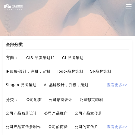
案例索引
/
画册/宣传册-品牌设计
/
商品宣传海报
全部分类
方向：
CIS-品牌策划11
CI-品牌策划
IP形象-设计，注册，定制
logo-品牌策划
SI-品牌策划
Slogan-品牌策划
VI-品牌设计，升级，策划
查看更多>>
酒/白酒/红酒-品牌策划
保健品-品牌策划
分类：
公司彩页
公司彩页设计
公司彩页印刷
标示设计-酒店标示，商业标示，房地产标示
餐饮-品牌策划
公司产品画册设计
公司产品推广
公司产品宣传册
茶-品牌定位，品牌升级，包装设计
超市-品牌策划
公司产品宣传册制作
公司的商标
公司的宣传片
查看更多>>