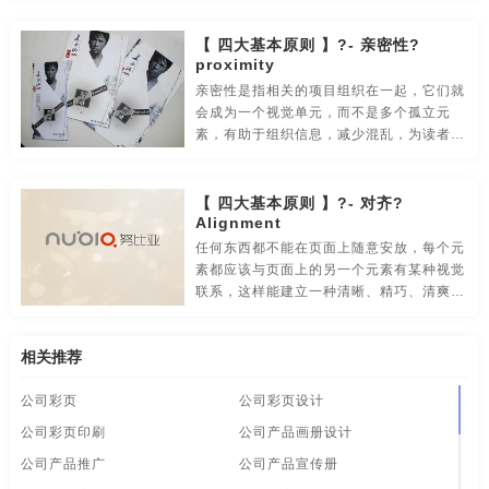
来选择字体。
食品-品牌全案策划，升级，包装设计
视觉-品牌策划
制作公司宣传片
制作企业宣传片
制作宣传册
珠宝画册
【 四大基本原则 】?- 亲密性?
视频-品牌策划
体育-品牌策划
停车-品牌策划
proximity
专业画册设计
装修公司宣传册
做宣传册
高端画册
亲密性是指相关的项目组织在一起，它们就
文字-品牌策划
物流-品牌策划
物业-品牌策划
会成为一个视觉单元，而不是多个孤立元
高端画册设计
高端宣传册设计
海报创意
海报创意设计
素，有助于组织信息，减少混乱，为读者提
供清晰的结构。
学校-品牌策划
医院-品牌策划
饮料-品牌策划
海报的设计
海报广告
海报设
海报设计
海报宣传
【 四大基本原则 】?- 对齐?
纸盒-品牌策划
主题-品牌策划
专卖店-品牌策划
画册策划
画册的排版
画册的设计
画册定制
画册方案
Alignment
任何东西都不能在页面上随意安放，每个元
专题-品牌策划
字体-品牌策划
集团-品牌策划
画册公司
画册画册设计
画册目录
画册目录设计
素都应该与页面上的另一个元素有某种视觉
联系，这样能建立一种清晰、精巧、清爽的
商标-品牌策划
招商-品牌策划
vi-包装设计
画册内容
画册排版
画册排版设计
画册设计
外观。
白酒/红酒/啤酒/水-包装设计
包装盒设计
包装瓶-包装设计
相关推荐
画册设计方案
画册设计欣赏
画册设计制作
画册欣赏
公司彩页
公司彩页设计
包装网站-包装设计
保健品-包装设计
餐饮-包装设计
画册宣传册设计
画册印刷设计
画册制作
样本画册设计
公司彩页印刷
公司产品画册设计
茶-包装设计
包装袋-包装设计
包装文案-包装设计
高端企业宣传片制作
大牌海报
拍企业宣传片
公司产品推广
公司产品宣传册