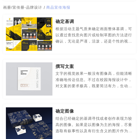
传媒-品牌策划
创意-品牌策划
导视-品牌策划
公司广告片拍摄
公司海报
公司海报设计
公司海报制作
画册/宣传册-品牌设计
/
商品宣传海报
房地产-品牌设计
地铁-品牌策划
电商-品牌策划
公司画册
公司画册模板
公司画册内容
公司画册设计
确定基调
根据活动主题气质来确定画面整体基调，可
店铺-LOGO设计，品牌定位
定位-品牌策划
动漫-品牌策划
公司画册设计模板
公司徽标
公司徽标设计
公司活动策划
以通过查找意向图片或绘制草图的方法进行
确认，无论是严谨，活泼，还是个性的视觉
儿童-品牌策划
服装-品牌策划
工业-品牌策划
公司吉祥物
公司简介画册
公司简介画册设计
效果，都需要在这一步骤拟定下来，后面的
所有设计行为都需要围绕这一基调展开。
公共关系-品牌策划
化妆品-品牌设计，包装设计
公司简介视频制作
公司简介宣传册
公司介绍宣传册
撰写文案
农产品-品牌策划
汽车-品牌策划
网站-品牌策划
文字的视觉效果一般没有图像高，但能清晰
公司介绍宣传片
公司名字logo设计
公司拍摄宣传片
准确地传达信息。不过在校园海报设计中，
对文案的要求极高，既要简洁有力，生动有
微商品-品牌策划
文化-品牌策划
药品-品牌策划
公司拍宣传片
公司牌子设计
公司企划
公司企业宣传片
趣，还要让观者在阅读时产生强烈的画面
感，甚至能起到不输图像的视觉效果。
画册/宣传册-品牌设计
互联网-品牌策划
环保公司-品牌策划
公司企业宣传片拍摄
公司商标
公司商标设计
公司设计
确定图像
极简logo-品牌策划
建筑-品牌策划
教育-品牌策划
公司视频宣传片
公司视频制作
公司首页设计
结合已经确定的基调寻找或者创作表现力较
高的图像。如果是以图像为主的海报，尽量
金融-品牌策划
科技公司-品牌策划
礼品包装设计
公司图标设计
公司网页设计
公司网站页面设计
选取有叙事性以及有衍生含义的图片作为主
体。图像主体不宜过多，可以采用局部放大