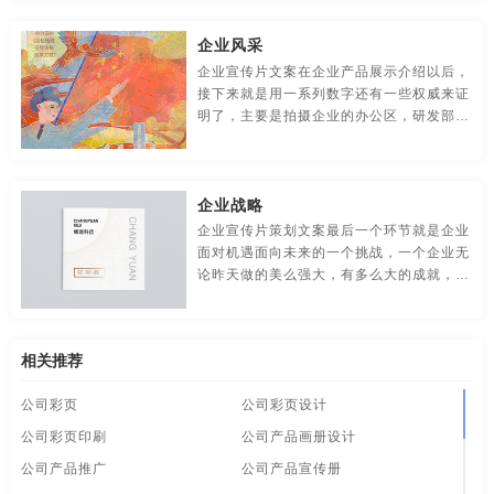
食品-品牌全案策划，升级，包装设计
视觉-品牌策划
制作公司宣传片
制作企业宣传片
制作宣传册
珠宝画册
企业风采
视频-品牌策划
体育-品牌策划
停车-品牌策划
专业画册设计
装修公司宣传册
做宣传册
高端画册
企业宣传片文案在企业产品展示介绍以后，
接下来就是用一系列数字还有一些权威来证
文字-品牌策划
物流-品牌策划
物业-品牌策划
高端画册设计
高端宣传册设计
海报创意
海报创意设计
明了，主要是拍摄企业的办公区，研发部
门，厂区等，以企业实实在在的实力来展现
学校-品牌策划
医院-品牌策划
饮料-品牌策划
企业的风采，让客户达到心灵的震撼从而让
海报的设计
海报广告
海报设
海报设计
海报宣传
受众犹如身临其境一样
企业战略
纸盒-品牌策划
主题-品牌策划
专卖店-品牌策划
画册策划
画册的排版
画册的设计
画册定制
画册方案
企业宣传片策划文案最后一个环节就是企业
面对机遇面向未来的一个挑战，一个企业无
专题-品牌策划
字体-品牌策划
集团-品牌策划
画册公司
画册画册设计
画册目录
画册目录设计
论昨天做的美么强大，有多么大的成就，那
么也只是代表了昨天，面对未来的一个展望
商标-品牌策划
招商-品牌策划
vi-包装设计
画册内容
画册排版
画册排版设计
画册设计
是你的受众看到贵企业潜力的一个环节，企
业宣传片策划文案的结尾展望的设计，也是
白酒/红酒/啤酒/水-包装设计
包装盒设计
包装瓶-包装设计
相关推荐
画册设计方案
画册设计欣赏
画册设计制作
画册欣赏
非常重要的一个环节
公司彩页
公司彩页设计
包装网站-包装设计
保健品-包装设计
餐饮-包装设计
画册宣传册设计
画册印刷设计
画册制作
样本画册设计
公司彩页印刷
公司产品画册设计
茶-包装设计
包装袋-包装设计
包装文案-包装设计
高端企业宣传片制作
大牌海报
拍企业宣传片
公司产品推广
公司产品宣传册