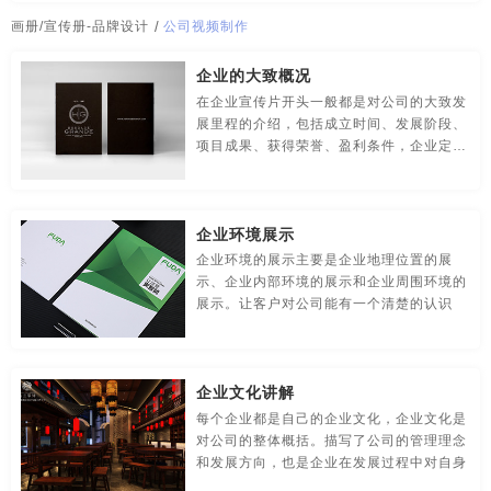
传媒-品牌策划
创意-品牌策划
导视-品牌策划
公司广告片拍摄
公司海报
公司海报设计
公司海报制作
画册/宣传册-品牌设计
/
公司视频制作
房地产-品牌设计
地铁-品牌策划
电商-品牌策划
公司画册
公司画册模板
公司画册内容
公司画册设计
企业的大致概况
在企业宣传片开头一般都是对公司的大致发
店铺-LOGO设计，品牌定位
定位-品牌策划
动漫-品牌策划
公司画册设计模板
公司徽标
公司徽标设计
公司活动策划
展里程的介绍，包括成立时间、发展阶段、
项目成果、获得荣誉、盈利条件，企业定
儿童-品牌策划
服装-品牌策划
工业-品牌策划
公司吉祥物
公司简介画册
公司简介画册设计
位、
公共关系-品牌策划
化妆品-品牌设计，包装设计
公司简介视频制作
公司简介宣传册
公司介绍宣传册
企业环境展示
农产品-品牌策划
汽车-品牌策划
网站-品牌策划
企业环境的展示主要是企业地理位置的展
公司介绍宣传片
公司名字logo设计
公司拍摄宣传片
示、企业内部环境的展示和企业周围环境的
展示。让客户对公司能有一个清楚的认识
微商品-品牌策划
文化-品牌策划
药品-品牌策划
公司拍宣传片
公司牌子设计
公司企划
公司企业宣传片
画册/宣传册-品牌设计
互联网-品牌策划
环保公司-品牌策划
公司企业宣传片拍摄
公司商标
公司商标设计
公司设计
企业文化讲解
极简logo-品牌策划
建筑-品牌策划
教育-品牌策划
公司视频宣传片
公司视频制作
公司首页设计
每个企业都是自己的企业文化，企业文化是
对公司的整体概括。描写了公司的管理理念
金融-品牌策划
科技公司-品牌策划
礼品包装设计
公司图标设计
公司网页设计
公司网站页面设计
和发展方向，也是企业在发展过程中对自身