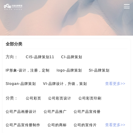
案例索引
/
画册/宣传册-品牌设计
/
公司视频制作
全部分类
方向：
CIS-品牌策划11
CI-品牌策划
IP形象-设计，注册，定制
logo-品牌策划
SI-品牌策划
Slogan-品牌策划
VI-品牌设计，升级，策划
查看更多>>
酒/白酒/红酒-品牌策划
保健品-品牌策划
分类：
公司彩页
公司彩页设计
公司彩页印刷
标示设计-酒店标示，商业标示，房地产标示
餐饮-品牌策划
公司产品画册设计
公司产品推广
公司产品宣传册
茶-品牌定位，品牌升级，包装设计
超市-品牌策划
公司产品宣传册制作
公司的商标
公司的宣传片
查看更多>>