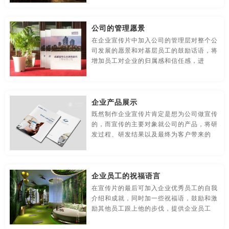
贸易公司-品牌策划
名片/名字-品牌策划
牛logo-品牌策划
公司信纸设计
公司形象设计
公司形象设计与策划
公司的管理愿景
农业-品牌策划
文化公司-品牌策划
物流-品牌策划
公司形象宣传片制作
公司宣传
公司宣传彩页
公司宣传册
在企业宣传片中加入公司的管理层对整个公
司发展的愿景和对基层员工的鼓励话语，将
游戏-品牌策划
咨询公司-品牌策划
公益-品牌策划
公司宣传册封面
公司宣传册内容
公司宣传册设计
增加员工对企业的归属感和信任感，进
公园-品牌策划
行销-品牌策划
户外-品牌策划
公司宣传册设计模板
公司宣传册设计样本
公司宣传单
环保-品牌策划
活动-品牌策划
吉祥物-品牌策划
公司宣传海报
公司宣传画册
公司宣传画册模板
企业产品展示
既然制作企业宣传片肯定是想为公司做宣传
家具-品牌策划
建筑-品牌策划
金融-品牌策划
公司宣传画册设计
公司宣传片
公司宣传片拍摄
的，而宣传的主要对象就公司的产品，将研
发过程、研发结果以及最终为客户带来的
经典-品牌策划
景区-品牌策划
酒店/民宿-品牌升级，VI设计
公司宣传片制作
公司宣传视频
公司宣传视频方案
连锁店/餐饮-品牌策划
旅游-品牌策划
门店-品牌策划
公司宣传视频制作
公司宣传手册
公司宣传手册内容
企业员工的祝福语言
在宣传片的最后可加入企业优秀员工的自我
农业/农产品-品牌策划
平面-品牌策划
汽车-品牌策划
公司宣传手册制作
公司宣传页
公司页面设计
介绍和成就，同时加一些祝福语，鼓励和激
励其他员工跟上他的步伐，提供企业员工
商标-设计，注册
商场-品牌策划
商业-品牌策划
公司制作宣传片
工厂宣传片拍摄
制作公司企业宣传片