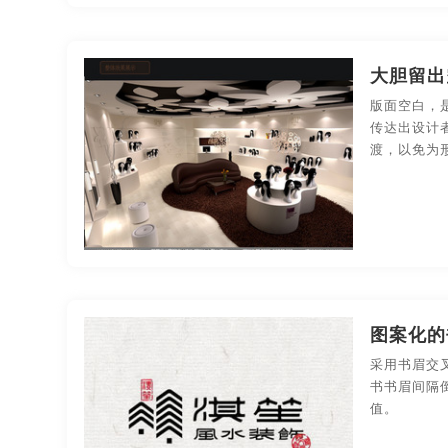
宣传片视频制作
宣传片制作
宣传片制作拍摄
大胆留出
宣传手册制作
宣传图册
图册排版
图册
版面空白，
北京画册设计
南昌画册设计
成都画册设计
传达出设计
渡，以免为
河南画册设计
深圳画册设计
长沙画册设计
哈尔滨画册设计
长春画册设计
安徽画册设计
南昌画册设计公司
成都画册设计公司
合肥画
广州画册设计公司
河南画册设计公司
深圳画
图案化的
采用书眉交
南京画册设计公司
苏州画册设计公司
郑州画
书书眉间隔
值。
宁波贵州画册设计
无锡贵州画册设计
北京贵