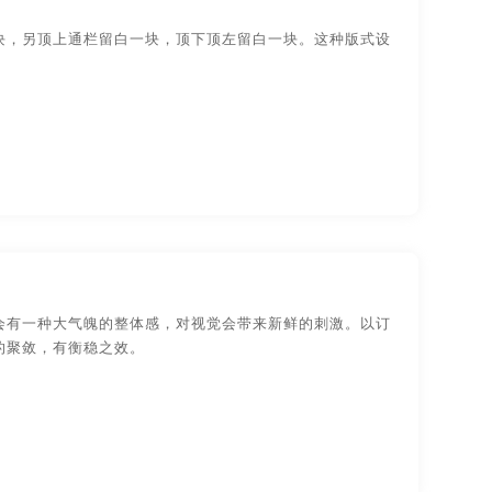
装设计
物品-包装设计
块，另顶上通栏留白一块，顶下顶左留白一块。这种版式设
目录设计
画册内容
画册排版
视觉传达-
品牌logo-UI设计
计
画册印刷设计
画册制作
宣传片
高档画册
高档画册设计
油海报
宣传页设计
宣传制作
手册设计
宣传彩页
宣传彩页设计
设计
宣传册设计方案
宣传册设计手册
会有一种大气魄的整体感，对视觉会带来新鲜的刺激。以订
的聚敛，有衡稳之效。
制作
宣传海报
宣传海报设计
宣传片策划
宣传片的拍摄
片拍摄方案
宣传片拍摄制作