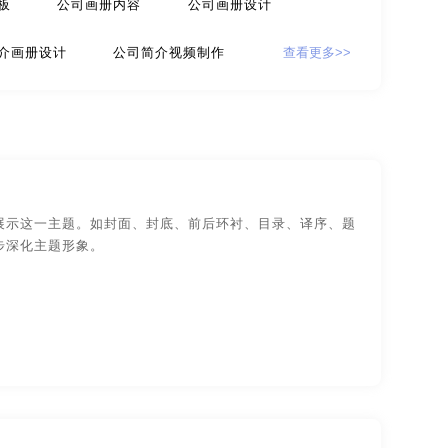
板
公司画册内容
公司画册设计
计
贸易公司-品牌策划
介画册设计
公司简介视频制作
查看更多>>
牌策划
咨询公司-品牌策划
公益-品牌策划
片
公司牌子设计
公司企划
家具-品牌策划
建筑-品牌策划
司视频制作
公司首页设计
公司图标设计
旅游-品牌策划
门店-品牌策划
片制作
公司宣传
公司宣传彩页
展示这一主题。如封面、封底、前后环衬、目录、译序、题
策划
食品-品牌全案策划，升级，包装设计
步深化主题形象。
计样本
公司宣传单
公司宣传海报
物业-品牌策划
学校-品牌策划
公司宣传视频
公司宣传视频方案
字体-品牌策划
集团-品牌策划
公司制作宣传片
工厂宣传片拍摄
设计
包装网站-包装设计
保健品-包装设计
装修公司宣传册
做宣传册
高端画册
包装设计
工业-包装设计
广告-包装设计
海报设计
海报宣传
画册策划