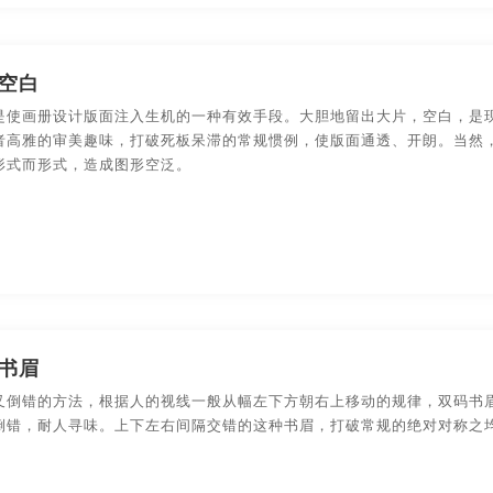
宣传片制作宣传片制作
宣传设计
宣传视频创意
空白
设计
图册制作
宣传图册设计
安徽画册设计
是使画册设计版面注入生机的一种有效手段。大胆地留出大片，空白，是
合肥画册设计
上海画册设计
武汉画册设计
东莞
者高雅的审美趣味，打破死板呆滞的常规惯例，使版面通透、开朗。当然
形式而形式，造成图形空泛。
贵州画册设计
温州画册设计
大连画册设计
南京
公司
杭州画册设计公司
宁波画册设计公司
无锡画册
册设计公司
上海画册设计公司
武汉画册设计公司
东
册设计公司
长沙画册设计公司
贵州画册设计公司
温
书眉
叉倒错的方法，根据人的视线一般从幅左下方朝右上移动的规律，双码书
册设计公司
哈尔滨画册设计公司
长春画册设计公司
倒错，耐人寻味。上下左右间隔交错的这种书眉，打破常规的绝对对称之
州画册设计
南昌贵州画册设计
成都贵州画册设计
合