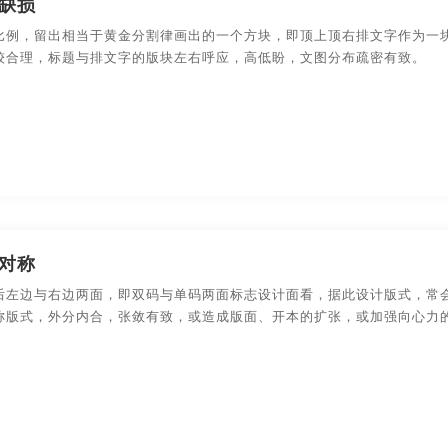
缺损
装设计
食品-包装设计
数码产品-包装设计
包装盒-包
比例，留出相当于黄金分割律画出的一个方块，即顶上顶右排文字作为一
方案
画册公司
画册画册设计
画册目录
画册
较合理，标题与排文字的版块左右呼应，高低盼，文图分布疏密有致。
设计
农副产品-包装设计
快消产品-品牌策划-包装设计
画册设计欣赏
画册设计制作
画册欣赏
画册宣传册设
拍企业宣传片
拍摄企业宣传片
拍摄宣传片
拍
视频宣传片
如何制作宣传海报
如何制作宣传片
润滑
作
好的画册设计
简短创意广告视频
精美画册设计
对称
宣传册画册设计
宣传册内容
宣传册内页
宣传册
后左边与右边两面，即双码与单码两面标志设计面看，据此设计版式，常
称版式，外分内合，张敛有致，或造成版面、开本的扩张，或加强向心力
作
宣传策划
宣传广告
宣传广告设计
宣传广告
画册设计
宣传画册制作
宣传活动策划
宣传活动方案
宣传片广告片制作
宣传片价格
宣传片拍摄
宣传