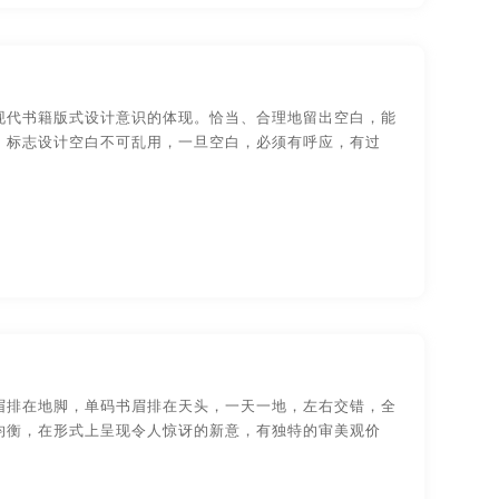
宣传视频拍摄
宣传手册设计
杭州画册设计
宁波画册设计
无锡画册设计
现代书籍版式设计意识的体现。恰当、合理地留出空白，能
画册设计
厦门画册设计
广州画册设计
，标志设计空白不可乱用，一旦空白，必须有呼应，有过
画册设计
苏州画册设计
郑州画册设计
设计公司
北京画册设计公司
莞画册设计公司
厦门画册设计公司
州画册设计公司
大连画册设计公司
眉排在地脚，单码书眉排在天头，一天一地，左右交错，全
安徽贵州画册设计
杭州贵州画册设计
均衡，在形式上呈现令人惊讶的新意，有独特的审美观价
肥贵州画册设计
上海贵州画册设计