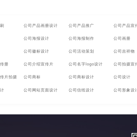
安徽广告画册设计
杭州广告画册设计
宁波广告画册设
刷
公司产品画册设计
公司产品推广
公司产品宣
告画册设计
上海广告画册设计
武汉广告画册设计
东
公司海报设计
公司海报制作
公司画册
告画册设计
长沙广告画册设计
贵州广告画册设计
温
公司徽标设计
公司活动策划
公司吉祥物
告画册设计
哈尔滨广告画册设计
长春广告画册设计
传册
公司介绍宣传片
公司名字logo设计
公司拍摄宣
北京企业画册设计公司
南昌企业画册设计公司
成都企业
传片拍摄
公司商标
公司商标设计
公司设计
东莞企业画册设计公司
厦门企业画册设计公司
广州企业
计
公司网站页面设计
公司信纸设计
公司形象设
贵州企业画册设计公司
温州企业画册设计公司
大连企业
哈尔滨企业画册设计公司
长春企业画册设计公司
安徽宣
北京宣传画册设计公司
南昌宣传画册设计公司
成都宣传