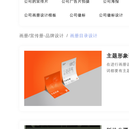
公司的宣传片
公司广告片拍摄
公司海报
极简logo-品牌策划
建筑-品牌策划
教育-品牌
公司画册设计模板
公司徽标
公司徽标设计
名片/名字-品牌策划
牛logo-品牌策划
农业-
公司简介宣传册
公司介绍宣传册
公司介绍宣
画册/宣传册-品牌设计
/
画册目录设计
公园-品牌策划
行销-品牌策划
户外-品牌策划
公司企业宣传片
公司企业宣传片拍摄
公司商
金融-品牌策划
经典-品牌策划
景区-品牌策划
主题形象
公司网页设计
公司网站页面设计
公司信纸设
在进行画册
农业/农产品-品牌策划
平面-品牌策划
汽车-
词都要有主
公司宣传册
公司宣传册封面
公司宣传册内容
视觉-品牌策划
视频-品牌策划
体育-品牌策划
公司宣传画册
公司宣传画册模板
公司宣传画
医院-品牌策划
饮料-品牌策划
纸盒-品牌策划
公司宣传视频制作
公司宣传手册
公司宣传手
商标-品牌策划
招商-品牌策划
vi-包装设计
制作公司企业宣传片
制作公司宣传片
制作企
餐饮-包装设计
茶-包装设计
包装袋-包装设计
高端画册设计
高端宣传册设计
海报创意