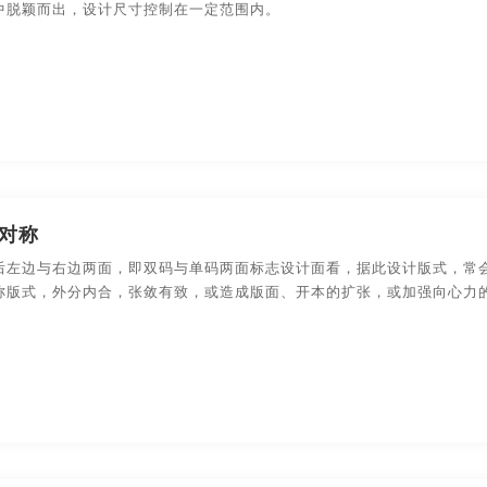
传画册设计
合肥宣传画册设计
上海宣传画册设计
武
中脱颖而出，设计尺寸控制在一定范围内。
传画册设计
深圳宣传画册设计
长沙宣传画册设计
贵
传画册设计
郑州宣传画册设计
哈尔滨宣传画册设计
传画册印刷
北京宣传画册印刷
南昌宣传画册印刷
成
传画册印刷
厦门宣传画册印刷
广州宣传画册印刷
河
对称
传画册印刷
大连宣传画册印刷
南京宣传画册印刷
苏
后左边与右边两面，即双码与单码两面标志设计面看，据此设计版式，常
称版式，外分内合，张敛有致，或造成版面、开本的扩张，或加强向心力
产品宣传画册设计
杭州产品宣传画册设计
宁波产品宣传画
成都产品宣传画册设计
合肥产品宣传画册设计
上海产品
广州产品宣传画册设计
河南产品宣传画册设计
深圳产品
大连产品宣传画册设计
南京产品宣传画册设计
苏州产品