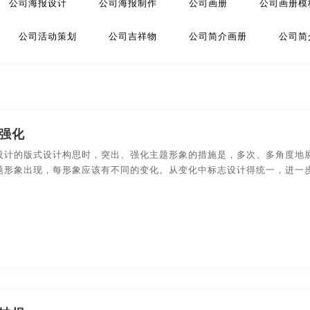
公司海报设计
公司海报制作
公司画册
公司画册模
策划
金融-品牌策划
科技公司-品牌策划
礼品包装设
公司活动策划
公司吉祥物
公司简介画册
公司简
品牌策划
文化公司-品牌策划
物流-品牌策划
游戏-品
传片
公司名字logo设计
公司拍摄宣传片
公司拍宣传
环保-品牌策划
活动-品牌策划
吉祥物-品牌策划
标
公司商标设计
公司设计
公司视频宣传片
公
酒店/民宿-品牌升级，VI设计
连锁店/餐饮-品牌策划
强化
计
公司形象设计
公司形象设计与策划
公司形象宣传
设计的版式设计构思时，突出、强化主题形象的措施是，多次、多角度地
品牌策划
商标-设计，注册
商场-品牌策划
商业-品牌
题形象出现，每形象应该有不同的变化。从变化中标志设计得统一，进一
公司宣传册设计
公司宣传册设计模板
公司宣传册设
停车-品牌策划
文字-品牌策划
物流-品牌策划
册设计
公司宣传片
公司宣传片拍摄
公司宣传片制作
主题-品牌策划
专卖店-品牌策划
专题-品牌策划
册内容
公司宣传手册制作
公司宣传页
公司页面设计
白酒/红酒/啤酒/水-包装设计
包装盒设计
包装瓶-包装
业宣传片
制作宣传册
珠宝画册
专业画册设计
包装文案-包装设计
创意包装-包装设计
高端/高档-
海报创意设计
海报的设计
海报广告
海报设