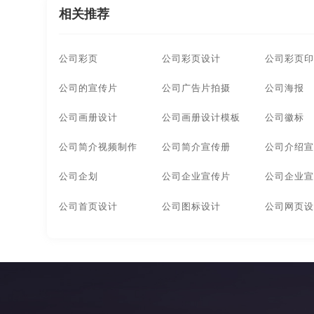
相关推荐
哈尔滨产品宣传画册设计
长春产品宣传画册设计
公司彩页
公司彩页设计
公司彩页印
南昌广告画册设计
成都广告画册设计
合肥广
公司的宣传片
公司广告片拍摄
公司海报
广州广告画册设计
河南广告画册设计
深圳广
公司画册设计
公司画册设计模板
公司徽标
南京广告画册设计
苏州广告画册设计
郑州广
公司简介视频制作
公司简介宣传册
公司介绍宣
宁波企业画册设计公司
无锡企业画册设计公司
公司企划
公司企业宣传片
公司企业宣
上海企业画册设计公司
武汉企业画册设计公司
公司首页设计
公司图标设计
公司网页设
深圳企业画册设计公司
长沙企业画册设计公司
苏州企业画册设计公司
郑州企业画册设计公司
宁波宣传画册设计公司
无锡宣传画册设计公司