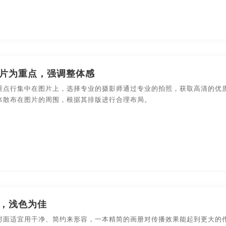
州画册设计
广州贵州画册设计
河南贵州画册设计
深
州画册设计
南京贵州画册设计
苏州贵州画册设计
郑
作
宁波画册制作
无锡画册制作
北京画册制作
片为重点，强调整体感
东莞画册制作
厦门画册制作
广州画册制作
河南
重点行集中在图片上，选择专业的摄影师通过专业的拍照，获取高清的优
体散布在图片的周围，根据其排版进行合理布局。
南京画册制作
苏州画册制作
郑州画册制作
哈尔
牌画册设计
无锡品牌画册设计
北京品牌画册设计
南
牌画册设计
东莞品牌画册设计
厦门品牌画册设计
广
牌画册设计
温州品牌画册设计
大连品牌画册设计
南
品牌画册设计
安徽宣传画册设计
杭州宣传画册设计
，浅色为佳
封面适宜用干净、简约来形容，一本精简的画册对传播效果能起到更大的