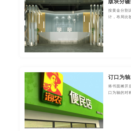
版块分疆
果汁-包装设计
化妆品-包装设计
礼品包装-包
按黄金分割
画册的排版
画册的设计
画册定制
画册
计，布局比
药品医疗-包装设计
印刷-包装设计
平面-包装
画册排版设计
画册设计
画册设计方案
商业空间导视
样本画册设计
高端企业宣传片制作
大牌海报
高档画册制作
如何制作企业宣传片
如何制作
商品宣传海报
时尚画册
小企业宣传片视频制
订口为轴
宣传彩页制作
宣传册封面
宣传册封面设计
将书面摊开
口为轴的对
宣传册设计欣赏
宣传册设计与制作
宣传册制
宣传海报制作
宣传画报
宣传画册
宣传
宣传片的制作
宣传片公司制作
宣传片广告