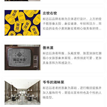
贸易公司-品牌策划
名片/名字-品牌策划
牛logo-品牌策划
左饺右饺
农业-品牌策划
文化公司-品牌策划
物流-品牌策划
标志以品牌名称为主体进行设计。上方的饺
子图形像太阳，象征健康、年轻和活力，而
游戏-品牌策划
咨询公司-品牌策划
公益-品牌策划
右边的金色小麦则象征着精心做美食的情
怀。
公园-品牌策划
行销-品牌策划
户外-品牌策划
环保-品牌策划
活动-品牌策划
吉祥物-品牌策划
善米屋
标志以身着和服，头戴发簪、脸蛋涂抹红胭
家具-品牌策划
建筑-品牌策划
金融-品牌策划
脂小女孩形象来展现，表情俏皮可爱，更加
具备亲和力和感染力。
经典-品牌策划
景区-品牌策划
酒店/民宿-品牌升级，VI设计
连锁店/餐饮-品牌策划
旅游-品牌策划
门店-品牌策划
爷爷的湘钵菜
标志以老者的形象为基础，进行概括提炼并
农业/农产品-品牌策划
平面-品牌策划
汽车-品牌策划
加入服饰符号，塑造出富有特色及个性的人
物造型。
商标-设计，注册
商场-品牌策划
商业-品牌策划