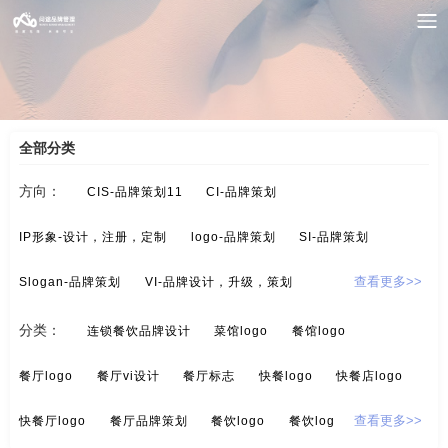
案例索引
/
餐饮-品牌策划
/
餐饮店logo
全部分类
方向：
CIS-品牌策划11
CI-品牌策划
IP形象-设计，注册，定制
logo-品牌策划
SI-品牌策划
Slogan-品牌策划
VI-品牌设计，升级，策划
查看更多>>
酒/白酒/红酒-品牌策划
保健品-品牌策划
分类：
连锁餐饮品牌设计
菜馆logo
餐馆logo
标示设计-酒店标示，商业标示，房地产标示
餐饮-品牌策划
餐厅logo
餐厅vi设计
餐厅标志
快餐logo
快餐店logo
茶-品牌定位，品牌升级，包装设计
超市-品牌策划
快餐厅logo
餐厅品牌策划
餐饮logo
餐饮logo设计
查看更多>>