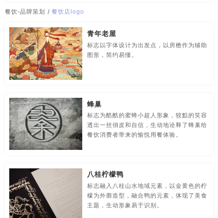
传媒-品牌策划
创意-品牌策划
导视-品牌策划
餐饮logo设计欣赏
餐饮si设计
餐饮vi
餐饮vi清单
餐饮-品牌策划
/
餐饮店logo
房地产-品牌设计
地铁-品牌策划
电商-品牌策划
餐饮vi设计
餐饮vi设计项目
高端餐饮品牌
拉面logo
青年老屋
标志以字体设计为出发点，以房檐作为辅助
店铺-LOGO设计，品牌定位
定位-品牌策划
动漫-品牌策划
餐饮标识
餐饮标志
餐饮标志设计
餐饮策划方案
图形，简约易懂。
儿童-品牌策划
服装-品牌策划
工业-品牌策划
餐饮策划书
餐饮店logo
餐饮店品牌策划
餐饮定位策划
公共关系-品牌策划
化妆品-品牌设计，包装设计
餐饮公司logo
餐饮广告设计
餐饮行业营销策划
蜂巢
农产品-品牌策划
汽车-品牌策划
网站-品牌策划
标志为酷酷的蜜蜂小超人形象，狡黠的笑容
餐饮画册设计
餐饮品牌logo
餐饮品牌策划方案
透出一丝俏皮和自信，生动地诠释了蜂巢给
餐饮消费者带来的愉悦用餐体验。
微商品-品牌策划
文化-品牌策划
药品-品牌策划
餐饮品牌全案
餐饮品牌设计
餐饮平面设计
餐饮全案策划
画册/宣传册-品牌设计
互联网-品牌策划
环保公司-品牌策划
餐饮全案设计
餐饮商标设计
餐饮设计案例
八桂柠檬鸭
极简logo-品牌策划
建筑-品牌策划
教育-品牌策划
餐饮食品品牌策划
餐饮推广
餐饮推广方案
餐饮文案
标志融入八桂山水地域元素，以金黄色的柠
檬为外廓造型，融合鸭的元素，体现了美食
金融-品牌策划
科技公司-品牌策划
礼品包装设计
餐饮形象设计
餐饮咨询策划
主题，生动形象易于识别。