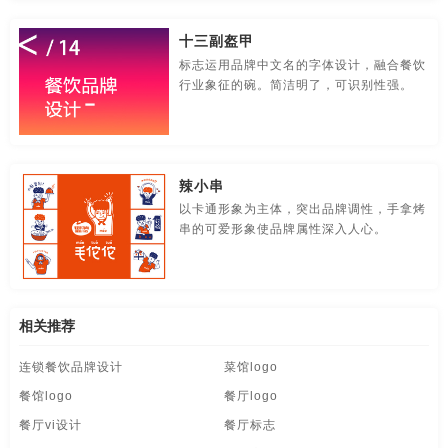
食品-品牌全案策划，升级，包装设计
视觉-品牌策划
十三副盔甲
视频-品牌策划
体育-品牌策划
停车-品牌策划
标志运用品牌中文名的字体设计，融合餐饮
行业象征的碗。简洁明了，可识别性强。
文字-品牌策划
物流-品牌策划
物业-品牌策划
学校-品牌策划
医院-品牌策划
饮料-品牌策划
辣小串
纸盒-品牌策划
主题-品牌策划
专卖店-品牌策划
以卡通形象为主体，突出品牌调性，手拿烤
串的可爱形象使品牌属性深入人心。
专题-品牌策划
字体-品牌策划
集团-品牌策划
商标-品牌策划
招商-品牌策划
vi-包装设计
白酒/红酒/啤酒/水-包装设计
包装盒设计
包装瓶-包装设计
相关推荐
连锁餐饮品牌设计
菜馆logo
包装网站-包装设计
保健品-包装设计
餐饮-包装设计
餐馆logo
餐厅logo
茶-包装设计
包装袋-包装设计
包装文案-包装设计
餐厅vi设计
餐厅标志