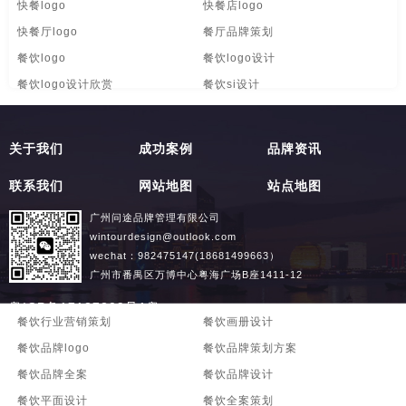
快餐logo
快餐店logo
创意包装-包装设计
高端/高档-包装设计
工业-包装设计
快餐厅logo
餐厅品牌策划
广告-包装设计
果汁-包装设计
化妆品-包装设计
餐饮logo
餐饮logo设计
餐饮logo设计欣赏
餐饮si设计
礼品包装-包装设计
食品-包装设计
数码产品-包装设计
餐饮vi
餐饮vi清单
包装盒-包装设计
物品-包装设计
药品医疗-包装设计
餐饮vi设计
餐饮vi设计项目
关于我们
成功案例
品牌资讯
高端餐饮品牌
拉面logo
印刷-包装设计
平面-包装设计
农副产品-包装设计
联系我们
网站地图
站点地图
餐饮标识
餐饮标志
快消产品-品牌策划-包装设计
视觉传达-
品牌logo-UI设计
餐饮标志设计
餐饮策划方案
广州问途品牌管理有限公司
wintourdesign@outlook.com
餐饮策划书
餐饮店logo
商业空间导视
wechat：982475147(18681499663）
餐饮店品牌策划
餐饮定位策划
广州市番禺区万博中心粤海广场B座1411-12
餐饮公司logo
餐饮广告设计
粤ICP备17137209号1粤
餐饮行业营销策划
餐饮画册设计
餐饮品牌logo
餐饮品牌策划方案
餐饮品牌全案
餐饮品牌设计
餐饮平面设计
餐饮全案策划