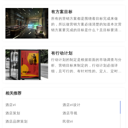
食品-品牌全案策划，升级，包装设计
视觉-品牌策划
北京酒店品牌设计
南昌酒店品牌设计
成都酒店品牌设计
有方案目标
视频-品牌策划
体育-品牌策划
停车-品牌策划
合肥酒店品牌设计
上海酒店品牌设计
武汉酒店品牌设计
所有的营销方案都是围绕着目标完成来做
的，所以做营销方案必须清楚的知道本次营
文字-品牌策划
物流-品牌策划
物业-品牌策划
东莞酒店品牌设计
厦门酒店品牌设计
广州酒店品牌设计
销方案要完成的目标是什么？且目标要清
晰！只有这样才能有针对性的做调查、做行
学校-品牌策划
医院-品牌策划
饮料-品牌策划
动计划！
河南酒店品牌设计
深圳酒店品牌设计
长沙酒店品牌设计
有行动计划
纸盒-品牌策划
主题-品牌策划
专卖店-品牌策划
贵州酒店品牌设计
温州酒店品牌设计
大连酒店品牌设计
行动计划的制定是根据前面的市场调查与分
析、营销目标来制定的，行动计划必须详
专题-品牌策划
字体-品牌策划
集团-品牌策划
南京酒店品牌设计
苏州酒店品牌设计
郑州酒店品牌设计
细，且可行的、有针对性的。定人、定时、
定点、定量。建议使用5W2H工具做行动计
商标-品牌策划
招商-品牌策划
vi-包装设计
哈尔滨酒店品牌设计
长春酒店品牌设计
安徽酒店设计公司
划：
白酒/红酒/啤酒/水-包装设计
包装盒设计
包装瓶-包装设计
相关推荐
杭州酒店设计公司
宁波酒店设计公司
无锡酒店设计公司
酒店vi
酒店vi设计
包装网站-包装设计
保健品-包装设计
餐饮-包装设计
北京酒店设计公司
南昌酒店设计公司
成都酒店设计公司
酒店策划
酒店导视
茶-包装设计
包装袋-包装设计
包装文案-包装设计
合肥酒店设计公司
上海酒店设计公司
武汉酒店设计公司
酒店品牌策划
民宿vi