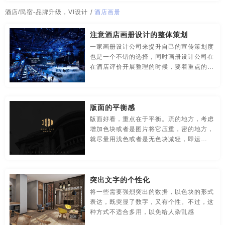
传媒-品牌策划
创意-品牌策划
导视-品牌策划
酒店画册
酒店经营策划
酒店推广方案
酒店宣传册
酒店/民宿-品牌升级，VI设计
/
酒店画册
房地产-品牌设计
地铁-品牌策划
电商-品牌策划
酒店宣传片拍摄
酒店宣传片拍摄方案
酒店宣传推广方案
注意酒店画册设计的整体策划
一家画册设计公司来提升自己的宣传策划度
店铺-LOGO设计，品牌定位
定位-品牌策划
动漫-品牌策划
酒店营销策划
酒店营销方案
酒店营销计划
安徽酒店vi设计
也是一个不错的选择，同时画册设计公司在
在酒店评价开展整理的时候，要着重点的去
儿童-品牌策划
服装-品牌策划
工业-品牌策划
杭州酒店vi设计
宁波酒店vi设计
无锡酒店vi设计
突出这家酒店餐厅的先天优势从而扩大酒店
餐厅的宣传策划力度和品牌知名度。?
公共关系-品牌策划
化妆品-品牌设计，包装设计
北京酒店vi设计
南昌酒店vi设计
成都酒店vi设计
版面的平衡感
农产品-品牌策划
汽车-品牌策划
网站-品牌策划
版面好看，重点在于平衡。疏的地方，考虑
合肥酒店vi设计
上海酒店vi设计
武汉酒店vi设计
增加色块或者是图片将它压重，密的地方，
就尽量用浅色或者是无色块减轻，即运
微商品-品牌策划
文化-品牌策划
药品-品牌策划
东莞酒店vi设计
厦门酒店vi设计
广州酒店vi设计
用“疏/密、轻/重”去平衡版面。
画册/宣传册-品牌设计
互联网-品牌策划
环保公司-品牌策划
河南酒店vi设计
深圳酒店vi设计
长沙酒店vi设计
突出文字的个性化
极简logo-品牌策划
建筑-品牌策划
教育-品牌策划
贵州酒店vi设计
温州酒店vi设计
大连酒店vi设计
将一些需要强烈突出的数据，以色块的形式
表达，既突显了数字，又有个性。不过，这
金融-品牌策划
科技公司-品牌策划
礼品包装设计
南京酒店vi设计
苏州酒店vi设计
郑州酒店vi设计
种方式不适合多用，以免给人杂乱感