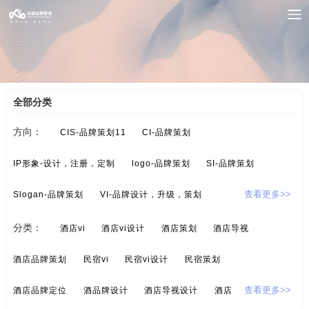
案例索引
/
酒店/民宿-品牌升级，VI设计
/
酒店画册
全部分类
方向：
CIS-品牌策划11
CI-品牌策划
IP形象-设计，注册，定制
logo-品牌策划
SI-品牌策划
Slogan-品牌策划
VI-品牌设计，升级，策划
查看更多>>
酒/白酒/红酒-品牌策划
保健品-品牌策划
分类：
酒店vi
酒店vi设计
酒店策划
酒店导视
标示设计-酒店标示，商业标示，房地产标示
餐饮-品牌策划
酒店品牌策划
民宿vi
民宿vi设计
民宿策划
茶-品牌定位，品牌升级，包装设计
超市-品牌策划
酒店品牌定位
酒品牌设计
酒店导视设计
酒店广告设计
查看更多>>