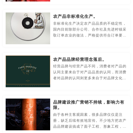
贸易公司-品牌策划
名片/名字-品牌策划
牛logo-品牌策划
上停留在粗加工上，对产品的精深加工和深
度开发不足，品牌附加值少，无法体现农业
品牌优势，很难形成市场竞争力。
农产品非标准化生产。
农业-品牌策划
文化公司-品牌策划
物流-品牌策划
非标准化生产决定农产品品质的不稳定性，
国内目前除部分公司、合作社及先进村镇采
游戏-品牌策划
咨询公司-品牌策划
公益-品牌策划
取订单农业的做法，严格提供符合订单要求
的标准农产品外，绝大部分生产者的生产模
公园-品牌策划
行销-品牌策划
户外-品牌策划
式不能达到标准化，而农产品质量的不稳定
将大大影响消费者的口碑评价，从而动摇农
环保-品牌策划
活动-品牌策划
吉祥物-品牌策划
农产品品牌经营理念落后。
产品品牌的根基。
经营品牌与经营产品不同，消费者对产品的
家具-品牌策划
建筑-品牌策划
金融-品牌策划
认同主要来自于对产品品质的认同，而消费
者对品牌的认同则更多来自于对品牌文化的
经典-品牌策划
景区-品牌策划
酒店/民宿-品牌升级，VI设计
认同。品牌文化是随着品牌的发展积淀形成
的价值观、理念和个性等，需要较长时间的
积累，需要农产品生产企业不懈努力
连锁店/餐饮-品牌策划
旅游-品牌策划
门店-品牌策划
品牌建设推广营销不持续，影响力有
限。
农业/农产品-品牌策划
平面-品牌策划
汽车-品牌策划
由于各种主客观因素，很多品牌仅仅是注
册，缺乏后续有效地宣传。不少地方把农产
商标-设计，注册
商场-品牌策划
商业-品牌策划
品品牌建设搞成了面子工程、形象工程，止
步于方案公布、LOGO 出街、广告语上