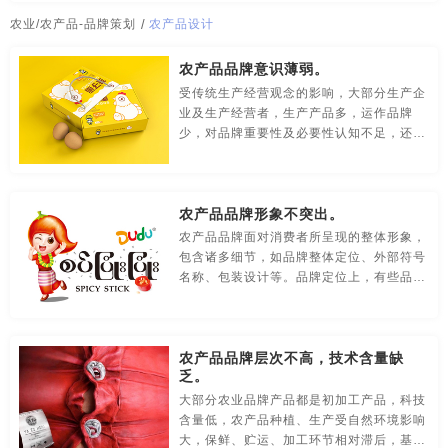
传媒-品牌策划
创意-品牌策划
导视-品牌策划
农业/农产品-品牌策划
/
农产品设计
房地产-品牌设计
地铁-品牌策划
电商-品牌策划
农产品品牌意识薄弱。
受传统生产经营观念的影响，大部分生产企
店铺-LOGO设计，品牌定位
定位-品牌策划
动漫-品牌策划
业及生产经营者，生产产品多，运作品牌
少，对品牌重要性及必要性认知不足，还未
儿童-品牌策划
服装-品牌策划
工业-品牌策划
意识到品牌对农产品附加值和市值的影响
力，创建品牌的积极性不高，保护意识薄
公共关系-品牌策划
化妆品-品牌设计，包装设计
弱。
农产品品牌形象不突出。
农产品-品牌策划
汽车-品牌策划
网站-品牌策划
农产品品牌面对消费者所呈现的整体形象，
包含诸多细节，如品牌整体定位、外部符号
名称、包装设计等。品牌定位上，有些品牌
微商品-品牌策划
文化-品牌策划
药品-品牌策划
定位过高，超出产品自身功能范围和消费者
经济承受能力，有些品牌定位过宽，反而引
画册/宣传册-品牌设计
互联网-品牌策划
环保公司-品牌策划
起消费者的怀疑。
农产品品牌层次不高，技术含量缺
极简logo-品牌策划
建筑-品牌策划
教育-品牌策划
乏。
大部分农业品牌产品都是初加工产品，科技
金融-品牌策划
科技公司-品牌策划
礼品包装设计
含量低，农产品种植、生产受自然环境影响
大，保鲜、贮运、加工环节相对滞后，基本