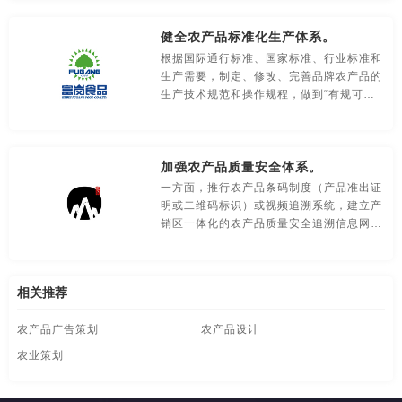
食品-品牌全案策划，升级，包装设计
视觉-品牌策划
墙。战略不落地，方案悬半空。经历了短期
的热闹之后，有的归于寂静，有的乱局出
健全农产品标准化生产体系。
视频-品牌策划
体育-品牌策划
停车-品牌策划
现。
根据国际通行标准、国家标准、行业标准和
生产需要，制定、修改、完善品牌农产品的
文字-品牌策划
物流-品牌策划
物业-品牌策划
生产技术规范和操作规程，做到“有规可
依”。制定完善的农业投入品管理、产品分
学校-品牌策划
医院-品牌策划
饮料-品牌策划
等分级、产地准出、包装标识等方面的标
准，制定简明实用的操作手册
加强农产品质量安全体系。
纸盒-品牌策划
主题-品牌策划
专卖店-品牌策划
一方面，推行农产品条码制度（产品准出证
明或二维码标识）或视频追溯系统，建立产
专题-品牌策划
字体-品牌策划
集团-品牌策划
销区一体化的农产品质量安全追溯信息网
络，实现生产记录可存储、产品流向可追
商标-品牌策划
招商-品牌策划
vi-包装设计
踪、储运信息可查询，确保农产品质量安
全。
白酒/红酒/啤酒/水-包装设计
包装盒设计
包装瓶-包装设计
相关推荐
农产品广告策划
农产品设计
包装网站-包装设计
保健品-包装设计
餐饮-包装设计
农业策划
茶-包装设计
包装袋-包装设计
包装文案-包装设计