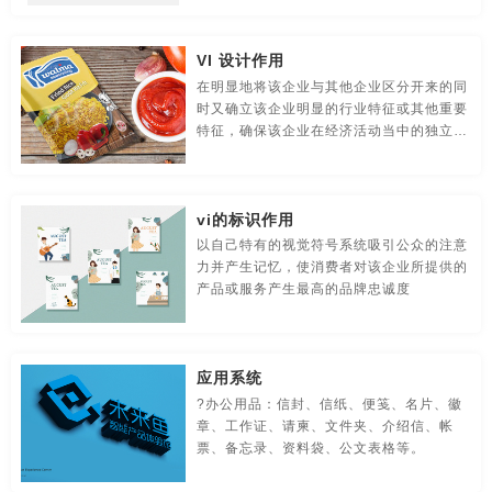
贸易公司-品牌策划
名片/名字-品牌策划
牛logo-品牌策划
刷出版物等。
公司vi设计全套
安徽vi设计
杭州vi设计
宁波vi设计
VI 设计作用
农业-品牌策划
文化公司-品牌策划
物流-品牌策划
无锡vi设计
北京vi设计
南昌vi设计
成都vi设计
在明显地将该企业与其他企业区分开来的同
时又确立该企业明显的行业特征或其他重要
游戏-品牌策划
咨询公司-品牌策划
公益-品牌策划
合肥vi设计
上海vi设计
武汉vi设计
东莞vi设计
特征，确保该企业在经济活动当中的独立性
和不可替代性；明确该企业的市场定位，属
公园-品牌策划
行销-品牌策划
户外-品牌策划
厦门vi设计
广州vi设计
河南vi设计
深圳vi设计
企业的无形资产的一个重要组成部分
环保-品牌策划
活动-品牌策划
吉祥物-品牌策划
长沙vi设计
贵州vi设计
温州vi设计
大连vi设计
vi的标识作用
以自己特有的视觉符号系统吸引公众的注意
家具-品牌策划
建筑-品牌策划
金融-品牌策划
南京vi设计
苏州vi设计
郑州vi设计
哈尔滨vi设计
力并产生记忆，使消费者对该企业所提供的
产品或服务产生最高的品牌忠诚度
经典-品牌策划
景区-品牌策划
酒店/民宿-品牌升级，VI设计
长春vi设计
安徽vi设计公司哪家好
杭州vi设计公司哪家好
连锁店/餐饮-品牌策划
旅游-品牌策划
门店-品牌策划
宁波vi设计公司哪家好
无锡vi设计公司哪家好
应用系统
?办公用品：信封、信纸、便笺、名片、徽
农业/农产品-品牌策划
平面-品牌策划
汽车-品牌策划
北京vi设计公司哪家好
南昌vi设计公司哪家好
章、工作证、请柬、文件夹、介绍信、帐
票、备忘录、资料袋、公文表格等。
商标-设计，注册
商场-品牌策划
商业-品牌策划
成都vi设计公司哪家好
合肥vi设计公司哪家好