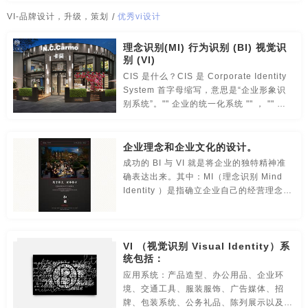
传媒-品牌策划
创意-品牌策划
导视-品牌策划
vi品牌形象设计
vi企业设计
vi企业形象
vi全套
VI-品牌设计，升级，策划
/
优秀vi设计
房地产-品牌设计
地铁-品牌策划
电商-品牌策划
vi全套设计
vi设计
vi设计案例
vi设计策划
vi设计方案
理念识别(MI) 行为识别 (BI) 视觉识
别 (VI)
店铺-LOGO设计，品牌定位
定位-品牌策划
动漫-品牌策划
vi设计经典案例
vi设计全套
vi设计全套案例
vi设计手册
CIS 是什么？CIS 是 Corporate Identity
System 首字母缩写，意思是“企业形象识
儿童-品牌策划
服装-品牌策划
工业-品牌策划
别系统”。"" 企业的统一化系统 "" ， "" 企
vi设计手册全套
vi设计思路
vi设计欣赏
vi设计整套
业的自我同一化系统 "" ， CIS 把企业形象
作为一个整体进行建设和发展。
公共关系-品牌策划
化妆品-品牌设计，包装设计
vi视觉
vi视觉设计
vi视觉识别
vi手册
vi手册案例
企业理念和企业文化的设计。
农产品-品牌策划
汽车-品牌策划
网站-品牌策划
成功的 BI 与 VI 就是将企业的独特精神准
vi手册内容
vi手册设计
vi系统设计
vi系统手册
vi项目
确表达出来。其中：MI（理念识别 Mind
Identity ）是指确立企业自己的经营理念，
微商品-品牌策划
文化-品牌策划
药品-品牌策划
vi形象
vi形象设计
关于vi设计
vi制作
一套vi设计
企业对目前和将来一定时期的经营目标、经
营思想、经营方式和营销状态进行总体规划
画册/宣传册-品牌设计
互联网-品牌策划
环保公司-品牌策划
优秀vi设计
优秀企业vi设计
高端vi设计
专业vi设计
和界定。
VI （视觉识别 Visual Identity）系
极简logo-品牌策划
建筑-品牌策划
教育-品牌策划
整套vi
整套vi设计
全套vi
全套vi设计
统包括：
应用系统：产品造型、办公用品、企业环
金融-品牌策划
科技公司-品牌策划
礼品包装设计
全套vi设计案例欣赏
公司vi
公司vi设计
公司的vi设计
境、交通工具、服装服饰、广告媒体、招
牌、包装系统、公务礼品、陈列展示以及印