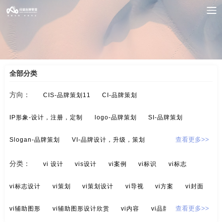
案例索引
/
VI-品牌设计，升级，策划
/
优秀vi设计
全部分类
方向：
CIS-品牌策划11
CI-品牌策划
IP形象-设计，注册，定制
logo-品牌策划
SI-品牌策划
Slogan-品牌策划
VI-品牌设计，升级，策划
查看更多>>
酒/白酒/红酒-品牌策划
保健品-品牌策划
分类：
vi 设计
vis设计
vi案例
vi标识
vi标志
标示设计-酒店标示，商业标示，房地产标示
餐饮-品牌策划
vi标志设计
vi策划
vi策划设计
vi导视
vi方案
vi封面
茶-品牌定位，品牌升级，包装设计
超市-品牌策划
vi辅助图形
vi辅助图形设计欣赏
vi内容
vi品牌设计
查看更多>>