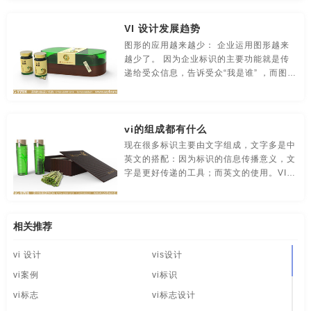
食品-品牌全案策划，升级，包装设计
视觉-品牌策划
上海vi设计公司哪家好
武汉vi设计公司哪家好
VI 设计发展趋势
视频-品牌策划
体育-品牌策划
停车-品牌策划
东莞vi设计公司哪家好
厦门vi设计公司哪家好
图形的应用越来越少： 企业运用图形越来
越少了。 因为企业标识的主要功能就是传
文字-品牌策划
物流-品牌策划
物业-品牌策划
广州vi设计公司哪家好
河南vi设计公司哪家好
递给受众信息，告诉受众“我是谁” ，而图形
的应用，却让传播多了一道障碍。因
学校-品牌策划
医院-品牌策划
饮料-品牌策划
为，“传播不在于你放进去什么，而在于看
深圳vi设计公司哪家好
长沙vi设计公司哪家好
到的人从里面看到什么” 。
vi的组成都有什么
纸盒-品牌策划
主题-品牌策划
专卖店-品牌策划
贵州vi设计公司哪家好
温州vi设计公司哪家好
现在很多标识主要由文字组成，文字多是中
英文的搭配：因为标识的信息传播意义，文
专题-品牌策划
字体-品牌策划
集团-品牌策划
大连vi设计公司哪家好
南京vi设计公司哪家好
字是更好传递的工具；而英文的使用。VI
设计让企业的标识能够更好的体现国际化的
商标-品牌策划
招商-品牌策划
vi-包装设计
苏州vi设计公司哪家好
郑州vi设计公司哪家好
特点；
白酒/红酒/啤酒/水-包装设计
包装盒设计
包装瓶-包装设计
相关推荐
哈尔滨vi设计公司哪家好
长春vi设计公司哪家好
vi 设计
vis设计
包装网站-包装设计
保健品-包装设计
餐饮-包装设计
安徽vi设计哪家好
杭州vi设计哪家好
宁波vi设计哪家好
vi案例
vi标识
茶-包装设计
包装袋-包装设计
包装文案-包装设计
无锡vi设计哪家好
北京vi设计哪家好
南昌vi设计哪家好
vi标志
vi标志设计