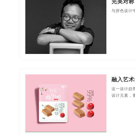
完美对称
果汁-包装设计
化妆品-包装设计
礼品包装-包
与拼色设计
药品医疗-包装设计
印刷-包装设计
平面-包装
商业空间导视
融入艺术
这一设计趋
设计元素，