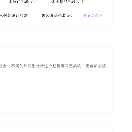
土特产包装设计
休闲食品包装设计
计
贸易公司-品牌策划
米包装设计欣赏
袋装食品包装设计
查看更多>>
牌策划
咨询公司-品牌策划
公益-品牌策划
食包装设计
面条包装设计
苹果包装设计
家具-品牌策划
建筑-品牌策划
波食品包装设计
深圳食品包装设计
旅游-品牌策划
门店-品牌策划
门食品包装设计公司
温州食品包装设计公司
色组合，不同的加权形状给这个趋势带来更柔软，更自然的感
策划
食品-品牌全案策划，升级，包装设计
包装设计公司
合肥食品包装设计公司
物业-品牌策划
学校-品牌策划
字体-品牌策划
集团-品牌策划
设计
包装网站-包装设计
保健品-包装设计
包装设计
工业-包装设计
广告-包装设计