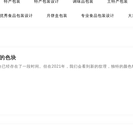
特产包装
特产包装设计
调味品包装
土特产包装
策划
金融-品牌策划
科技公司-品牌策划
礼品包装设
优秀食品包装设计
月饼盒包装
专业食品包装设计
大
品牌策划
文化公司-品牌策划
物流-品牌策划
游戏-品
矿泉水包装
矿泉水包装设计
冷冻食品包装设计
零
环保-品牌策划
活动-品牌策划
吉祥物-品牌策划
品包装设计
上海食品包装设计
长沙食品包装设计
宁
酒店/民宿-品牌升级，VI设计
连锁店/餐饮-品牌策划
的色块
品包装设计
西安食品包装设计
重庆食品包装设计
厦
块已经存在了一段时间。但在2021年，我们会看到新的纹理，独特的颜
品牌策划
商标-设计，注册
商场-品牌策划
商业-品牌
长沙食品包装设计公司
宁波食品包装设计公司
深圳食品
停车-品牌策划
文字-品牌策划
物流-品牌策划
西安食品包装设计公司
重庆食品包装设计公司
主题-品牌策划
专卖店-品牌策划
专题-品牌策划
白酒/红酒/啤酒/水-包装设计
包装盒设计
包装瓶-包装
包装文案-包装设计
创意包装-包装设计
高端/高档-