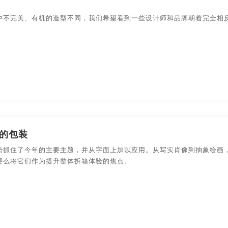
装设计
食品-包装设计
数码产品-包装设计
包装盒-包
中不完美、有机的造型不同，我们希望看到一些设计师和品牌朝着完全相
设计
农副产品-包装设计
快消产品-品牌策划-包装设计
的包装
势抓住了今年的主要主题，并从字面上加以应用。从写实肖像到抽象绘画，
要么将它们作为提升整体拆箱体验的焦点。