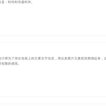
号是：时尚时尚最时尚。
设计师为了突出包装上的主要文字信息，用众多图片元素把其围绕起来，
重包围的感觉。