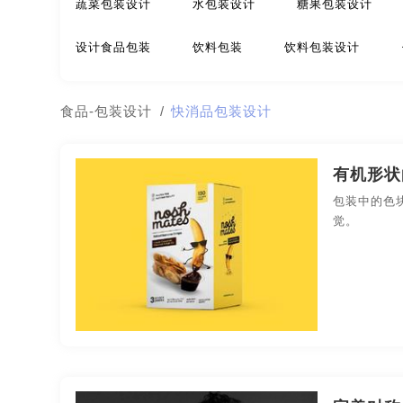
蔬菜包装设计
水包装设计
糖果包装设计
极简logo-品牌策划
建筑-品牌策划
教育-品牌
设计食品包装
饮料包装
饮料包装设计
名片/名字-品牌策划
牛logo-品牌策划
农业-
坚果包装
坚果包装设计
快消品包装设计
食品-包装设计
/
快消品包装设计
公园-品牌策划
行销-品牌策划
户外-品牌策划
厦门食品包装设计
温州食品包装设计
无锡食
金融-品牌策划
经典-品牌策划
景区-品牌策划
有机形状
合肥食品包装设计
广州食品包装设计
苏州食
包装中的色
农业/农产品-品牌策划
平面-品牌策划
汽车-
觉。
无锡食品包装设计公司
上海食品包装设计公司
视觉-品牌策划
视频-品牌策划
体育-品牌策划
广州食品包装设计公司
苏州食品包装设计公司
医院-品牌策划
饮料-品牌策划
纸盒-品牌策划
商标-品牌策划
招商-品牌策划
vi-包装设计
餐饮-包装设计
茶-包装设计
包装袋-包装设计