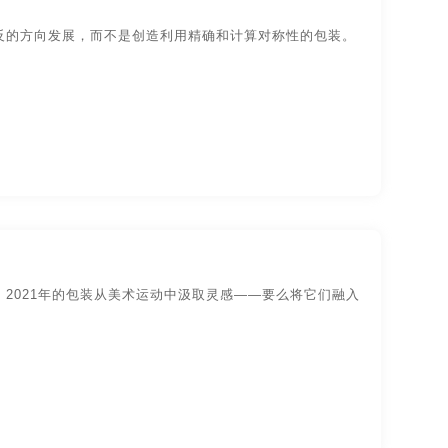
装设计
物品-包装设计
反的方向发展，而不是创造利用精确和计算对称性的包装。
视觉传达-
品牌logo-UI设计
2021年的包装从美术运动中汲取灵感——要么将它们融入