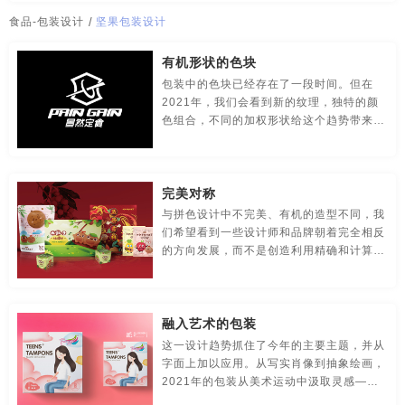
传媒-品牌策划
创意-品牌策划
导视-品牌策划
水包装设计
糖果包装设计
特产包装
特产包装设计
食品-包装设计
/
坚果包装设计
房地产-品牌设计
地铁-品牌策划
电商-品牌策划
调味品包装
土特产包装
土特产包装设计
有机形状的色块
包装中的色块已经存在了一段时间。但在
店铺-LOGO设计，品牌定位
定位-品牌策划
动漫-品牌策划
休闲食品包装设计
设计食品包装
饮料包装
饮料包装设计
2021年，我们会看到新的纹理，独特的颜
色组合，不同的加权形状给这个趋势带来更
儿童-品牌策划
服装-品牌策划
工业-品牌策划
优秀食品包装设计
月饼盒包装
专业食品包装设计
柔软，更自然的感觉。
公共关系-品牌策划
化妆品-品牌设计，包装设计
大米包装设计欣赏
袋装食品包装设计
坚果包装
完美对称
农产品-品牌策划
汽车-品牌策划
网站-品牌策划
与拼色设计中不完美、有机的造型不同，我
坚果包装设计
快消品包装设计
矿泉水包装
们希望看到一些设计师和品牌朝着完全相反
的方向发展，而不是创造利用精确和计算对
微商品-品牌策划
文化-品牌策划
药品-品牌策划
矿泉水包装设计
冷冻食品包装设计
零食包装设计
称性的包装。
画册/宣传册-品牌设计
互联网-品牌策划
环保公司-品牌策划
面条包装设计
苹果包装设计
厦门食品包装设计
融入艺术的包装
极简logo-品牌策划
建筑-品牌策划
教育-品牌策划
温州食品包装设计
无锡食品包装设计
上海食品包装设计
这一设计趋势抓住了今年的主要主题，并从
字面上加以应用。从写实肖像到抽象绘画，
金融-品牌策划
科技公司-品牌策划
礼品包装设计
长沙食品包装设计
宁波食品包装设计
深圳食品包装设计
2021年的包装从美术运动中汲取灵感——
要么将它们融入设计元素，要么将它们作为