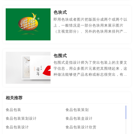
单明了。比如下面这些作品：
食品-品牌全案策划，升级，包装设计
视觉-品牌策划
色块式
视频-品牌策划
体育-品牌策划
停车-品牌策划
即用色块或者图片把版面分成两个或两个以
上，一般情况是一部分色块用来展示图片
文字-品牌策划
物流-品牌策划
物业-品牌策划
（主视觉部分）、另外的色块用来排列产品
信息等，这种构图形式的口号是：时尚时尚
学校-品牌策划
医院-品牌策划
饮料-品牌策划
最时尚。
包围式
纸盒-品牌策划
主题-品牌策划
专卖店-品牌策划
包围式是指设计师为了突出包装上的主要文
字信息，用众多图片元素把其围绕起来，这
专题-品牌策划
字体-品牌策划
集团-品牌策划
种做法能够使产品名称或标志很突出，有点
像武侠片里男主被敌人重重包围的感觉。
商标-品牌策划
招商-品牌策划
vi-包装设计
白酒/红酒/啤酒/水-包装设计
包装盒设计
包装瓶-包装设计
相关推荐
食品包装
食品包装策划
包装网站-包装设计
保健品-包装设计
餐饮-包装设计
食品包装策划设计
食品包装盒设计
茶-包装设计
包装袋-包装设计
包装文案-包装设计
食品包装设计
食品包装设计欣赏