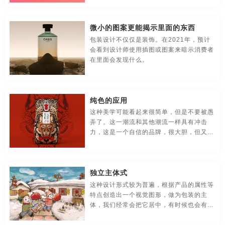
贸易公司-品牌策划
名片/名字-品牌策划
牛logo-品牌策划
提升整体拆箱体验的焦点。
合肥食品包装设计
广州食品包装设计
苏州食品包装设计
微小的图案更能揭示里面的东西
农业-品牌策划
文化公司-品牌策划
物流-品牌策划
西安食品包装设计
重庆食品包装设计
厦门食品包装设计公司
包装设计不仅仅是装饰。在2021年，预计
会看到设计师使用插图或图案来暗示消费者
游戏-品牌策划
咨询公司-品牌策划
公益-品牌策划
温州食品包装设计公司
无锡食品包装设计公司
在里面会发现什么。
公园-品牌策划
行销-品牌策划
户外-品牌策划
上海食品包装设计公司
长沙食品包装设计公司
环保-品牌策划
活动-品牌策划
吉祥物-品牌策划
宁波食品包装设计公司
深圳食品包装设计公司
纯色的应用
这种美学可能看起来很简单，但是不要被愚
家具-品牌策划
建筑-品牌策划
金融-品牌策划
合肥食品包装设计公司
广州食品包装设计公司
弄了。这一潮流和其他潮流一样具有冲击
力，这是一个自信的品牌，很大胆，但又不
经典-品牌策划
景区-品牌策划
酒店/民宿-品牌升级，VI设计
失前卫的完成着一项艰巨的工作。
苏州食品包装设计公司
西安食品包装设计公司
连锁店/餐饮-品牌策划
旅游-品牌策划
门店-品牌策划
重庆食品包装设计公司
独立主体式
这种设计形式较为普遍，根据产品的属性等
农业/农产品-品牌策划
平面-品牌策划
汽车-品牌策划
特点创造出一个视觉图形，做为包装的主
体，我们经常会把它居中，有时候也会有所
商标-设计，注册
商场-品牌策划
商业-品牌策划
偏移。这种构图比较容易创造视觉冲击，简