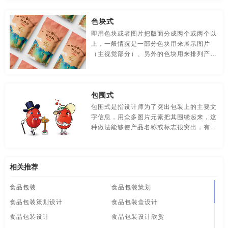
单明了。比如下面这些作品：
食品-品牌全案策划，升级，包装设计
视觉-品牌策划
色块式
视频-品牌策划
体育-品牌策划
停车-品牌策划
即用色块或者图片把版面分成两个或两个以
上，一般情况是一部分色块用来展示图片
文字-品牌策划
物流-品牌策划
物业-品牌策划
（主视觉部分）、另外的色块用来排列产品
信息等，这种构图形式的口号是：时尚时尚
学校-品牌策划
医院-品牌策划
饮料-品牌策划
最时尚。
包围式
纸盒-品牌策划
主题-品牌策划
专卖店-品牌策划
包围式是指设计师为了突出包装上的主要文
字信息，用众多图片元素把其围绕起来，这
专题-品牌策划
字体-品牌策划
集团-品牌策划
种做法能够使产品名称或标志很突出，有点
像武侠片里男主被敌人重重包围的感觉。
商标-品牌策划
招商-品牌策划
vi-包装设计
白酒/红酒/啤酒/水-包装设计
包装盒设计
包装瓶-包装设计
相关推荐
包装网站-包装设计
保健品-包装设计
餐饮-包装设计
食品包装
食品包装策划
食品包装策划设计
食品包装盒设计
茶-包装设计
包装袋-包装设计
包装文案-包装设计
食品包装设计
食品包装设计欣赏