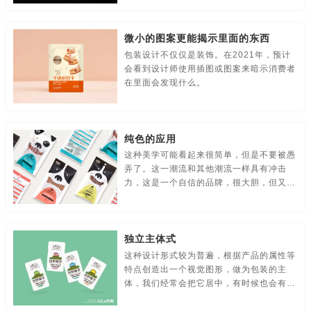
贸易公司-品牌策划
名片/名字-品牌策划
牛logo-品牌策划
提升整体拆箱体验的焦点。
合肥食品包装设计
广州食品包装设计
苏州食品包装设计
微小的图案更能揭示里面的东西
农业-品牌策划
文化公司-品牌策划
物流-品牌策划
西安食品包装设计
重庆食品包装设计
厦门食品包装设计公司
包装设计不仅仅是装饰。在2021年，预计
会看到设计师使用插图或图案来暗示消费者
游戏-品牌策划
咨询公司-品牌策划
公益-品牌策划
温州食品包装设计公司
无锡食品包装设计公司
在里面会发现什么。
公园-品牌策划
行销-品牌策划
户外-品牌策划
上海食品包装设计公司
长沙食品包装设计公司
环保-品牌策划
活动-品牌策划
吉祥物-品牌策划
宁波食品包装设计公司
深圳食品包装设计公司
纯色的应用
这种美学可能看起来很简单，但是不要被愚
家具-品牌策划
建筑-品牌策划
金融-品牌策划
合肥食品包装设计公司
广州食品包装设计公司
弄了。这一潮流和其他潮流一样具有冲击
力，这是一个自信的品牌，很大胆，但又不
经典-品牌策划
景区-品牌策划
酒店/民宿-品牌升级，VI设计
失前卫的完成着一项艰巨的工作。
苏州食品包装设计公司
西安食品包装设计公司
连锁店/餐饮-品牌策划
旅游-品牌策划
门店-品牌策划
重庆食品包装设计公司
独立主体式
这种设计形式较为普遍，根据产品的属性等
农业/农产品-品牌策划
平面-品牌策划
汽车-品牌策划
特点创造出一个视觉图形，做为包装的主
体，我们经常会把它居中，有时候也会有所
商标-设计，注册
商场-品牌策划
商业-品牌策划
偏移。这种构图比较容易创造视觉冲击，简