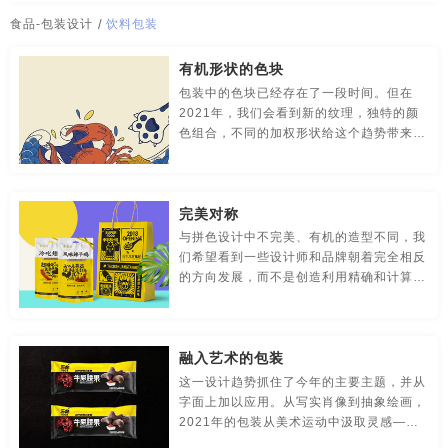
传媒-品牌策划
创意-品牌策划
导视-品牌策划
水包装设计
糖果包装设计
特产包装
特产包装设计
食品-包装设计
/
饮料包装
房地产-品牌设计
地铁-品牌策划
电商-品牌策划
调味品包装
土特产包装
土特产包装设计
有机形状的色块
包装中的色块已经存在了一段时间。但在
店铺-LOGO设计，品牌定位
定位-品牌策划
动漫-品牌策划
休闲食品包装设计
设计食品包装
饮料包装
饮料包装设计
2021年，我们会看到新的纹理，独特的颜
色组合，不同的加权形状给这个趋势带来更
儿童-品牌策划
服装-品牌策划
工业-品牌策划
优秀食品包装设计
月饼盒包装
专业食品包装设计
柔软，更自然的感觉。
公共关系-品牌策划
化妆品-品牌设计，包装设计
大米包装设计欣赏
袋装食品包装设计
坚果包装
完美对称
农产品-品牌策划
汽车-品牌策划
网站-品牌策划
与拼色设计中不完美、有机的造型不同，我
坚果包装设计
快消品包装设计
矿泉水包装
们希望看到一些设计师和品牌朝着完全相反
的方向发展，而不是创造利用精确和计算对
微商品-品牌策划
文化-品牌策划
药品-品牌策划
矿泉水包装设计
冷冻食品包装设计
零食包装设计
称性的包装。
画册/宣传册-品牌设计
互联网-品牌策划
环保公司-品牌策划
面条包装设计
苹果包装设计
厦门食品包装设计
融入艺术的包装
极简logo-品牌策划
建筑-品牌策划
教育-品牌策划
温州食品包装设计
无锡食品包装设计
上海食品包装设计
这一设计趋势抓住了今年的主要主题，并从
字面上加以应用。从写实肖像到抽象绘画，
金融-品牌策划
科技公司-品牌策划
礼品包装设计
长沙食品包装设计
宁波食品包装设计
深圳食品包装设计
2021年的包装从美术运动中汲取灵感——
要么将它们融入设计元素，要么将它们作为