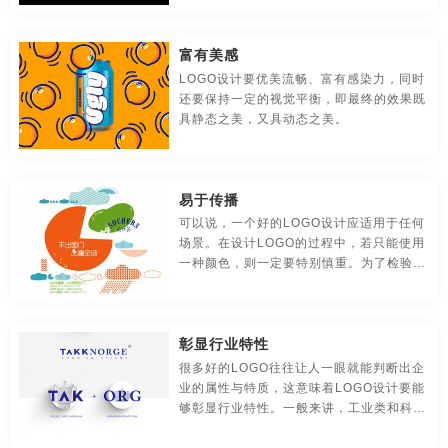
贸易公司-品牌策划
名片/名字-品牌策划
牛logo-品牌策划
富有美感
农业-品牌策划
文化公司-品牌策划
物流-品牌策划
LOGO设计要优美流畅、富有感染力，同时
还要保持一定的视觉平衡，即最终的效果既
游戏-品牌策划
咨询公司-品牌策划
公益-品牌策划
具静态之美，又具动态之美。
公园-品牌策划
行销-品牌策划
户外-品牌策划
环保-品牌策划
活动-品牌策划
吉祥物-品牌策划
易于传播
可以说，一个好的LOGO设计应适用于任何
家具-品牌策划
建筑-品牌策划
金融-品牌策划
场景。在设计LOGO的过程中，若只能使用
一种颜色，则一定要特别慎重。为了检验颜
经典-品牌策划
景区-品牌策划
酒店/民宿-品牌升级，VI设计
色的可用性，我们通常习惯将 LOGO 生成
黑白版本。
连锁店/餐饮-品牌策划
旅游-品牌策划
门店-品牌策划
彰显行业特性
很多好的LOGO往往让人一眼就能判断出企
农业/农产品-品牌策划
平面-品牌策划
汽车-品牌策划
业的属性与特质，这意味着LOGO设计要能
够彰显行业特性。一般来讲，工业类和科技
商标-设计，注册
商场-品牌策划
商业-品牌策划
类的品牌LOGO要有一种阳刚、硬朗和稳重