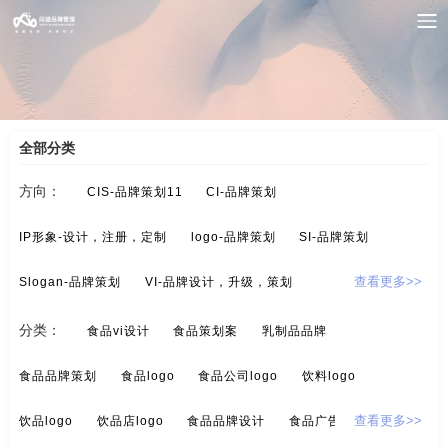
案例索引
/
食品-品牌全案策划，升级，包装设计
/
食品设计
全部分类
方向：
CIS-品牌策划11
CI-品牌策划
IP形象-设计，注册，定制
logo-品牌策划
SI-品牌策划
Slogan-品牌策划
VI-品牌设计，升级，策划
查看更多>>
酒/白酒/红酒-品牌策划
保健品-品牌策划
分类：
食品vi设计
食品策划案
乳制品品牌
标示设计-酒店标示，商业标示，房地产标示
餐饮-品牌策划
食品品牌策划
食品logo
食品公司logo
饮料logo
茶-品牌定位，品牌升级，包装设计
超市-品牌策划
饮品logo
饮品店logo
食品品牌设计
食品广告策划
查看更多>>