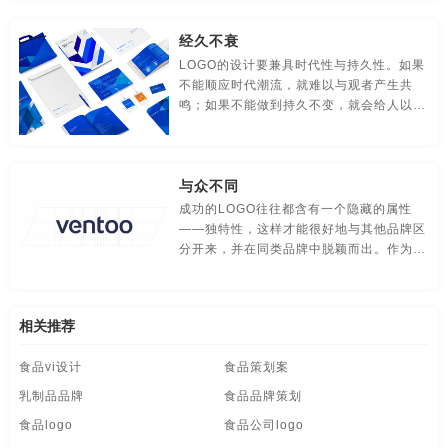
的视觉感
食品-品牌全案策划，升级，包装设计
视觉-品牌策划
经久不衰
视频-品牌策划
体育-品牌策划
停车-品牌策划
LOGO的设计要兼具时代性与持久性。如果
不能顺应时代潮流，就难以与观者产生共
文字-品牌策划
物流-品牌策划
物业-品牌策划
鸣；如果不能做到持久不变，就会给人以反
复无常的混乱感，也会在一定程度上浪费
学校-品牌策划
医院-品牌策划
饮料-品牌策划
LOGO的传播费用。
与众不同
纸盒-品牌策划
主题-品牌策划
专卖店-品牌策划
成功的LOGO往往都含有一个隐藏的属性
——独特性，这样才能很好地与其他品牌区
专题-品牌策划
字体-品牌策划
集团-品牌策划
分开来，并在同类品牌中脱颖而出。作为当
代的品牌设计师，应善于观察并保持敏锐目
商标-品牌策划
招商-品牌策划
vi-包装设计
光，以挖掘出品牌的独特之处。
白酒/红酒/啤酒/水-包装设计
包装盒设计
包装瓶-包装设计
相关推荐
食品vi设计
食品策划案
包装网站-包装设计
保健品-包装设计
餐饮-包装设计
乳制品品牌
食品品牌策划
茶-包装设计
包装袋-包装设计
包装文案-包装设计
食品logo
食品公司logo