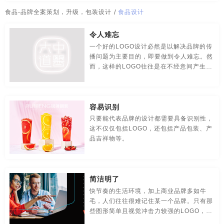
传媒-品牌策划
创意-品牌策划
导视-品牌策划
食品设计
食品-品牌全案策划，升级，包装设计
/
食品设计
房地产-品牌设计
地铁-品牌策划
电商-品牌策划
令人难忘
一个好的LOGO设计必然是以解决品牌的传
店铺-LOGO设计，品牌定位
定位-品牌策划
动漫-品牌策划
播问题为主要目的，即要做到令人难忘。然
而，这样的LOGO往往是在不经意间产生
儿童-品牌策划
服装-品牌策划
工业-品牌策划
的，只要在简单的标志上制造一点点不一样
的感觉
公共关系-品牌策划
化妆品-品牌设计，包装设计
容易识别
农产品-品牌策划
汽车-品牌策划
网站-品牌策划
只要能代表品牌的设计都需要具备识别性，
这不仅仅包括LOGO，还包括产品包装、产
品吉祥物等。
微商品-品牌策划
文化-品牌策划
药品-品牌策划
画册/宣传册-品牌设计
互联网-品牌策划
环保公司-品牌策划
简洁明了
极简logo-品牌策划
建筑-品牌策划
教育-品牌策划
快节奏的生活环境，加上商业品牌多如牛
毛，人们往往很难记住某一个品牌。只有那
金融-品牌策划
科技公司-品牌策划
礼品包装设计
些图形简单且视觉冲击力较强的LOGO，才
容易被人们真正记住。