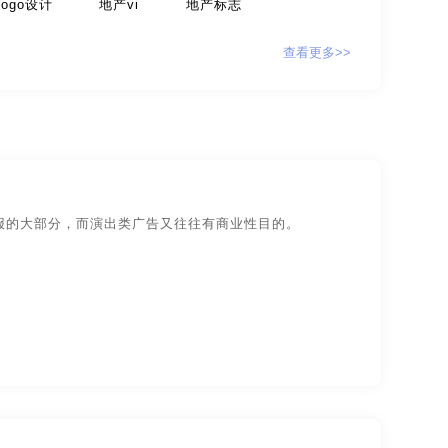
logo设计
地产vi
地产标志
计
贸易公司-品牌策划
查看更多>>
牌策划
咨询公司-品牌策划
公益-品牌策划
家具-品牌策划
建筑-品牌策划
旅游-品牌策划
门店-品牌策划
报的大部分，而演出类广告又往往有商业性目的。
策划
食品-品牌全案策划，升级，包装设计
物业-品牌策划
学校-品牌策划
字体-品牌策划
集团-品牌策划
设计
包装网站-包装设计
保健品-包装设计
包装设计
工业-包装设计
广告-包装设计