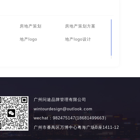
房地产策划
房地产策划方案
册
地产logo
地产logo设计
广州问途品牌管理有限公司
wintourdesign@outlook.com
wechat：982475147(18681499663）
广州市番禺区万博中心粤海广场B座1411-12