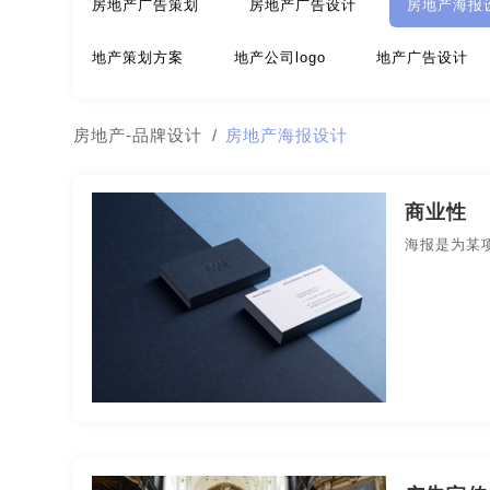
房地产广告策划
房地产广告设计
房地产海报
极简logo-品牌策划
建筑-品牌策划
教育-品牌
地产策划方案
地产公司logo
地产广告设计
名片/名字-品牌策划
牛logo-品牌策划
农业-
房地产-品牌设计
/
房地产海报设计
公园-品牌策划
行销-品牌策划
户外-品牌策划
金融-品牌策划
经典-品牌策划
景区-品牌策划
商业性
海报是为某
农业/农产品-品牌策划
平面-品牌策划
汽车-
视觉-品牌策划
视频-品牌策划
体育-品牌策划
医院-品牌策划
饮料-品牌策划
纸盒-品牌策划
商标-品牌策划
招商-品牌策划
vi-包装设计
餐饮-包装设计
茶-包装设计
包装袋-包装设计