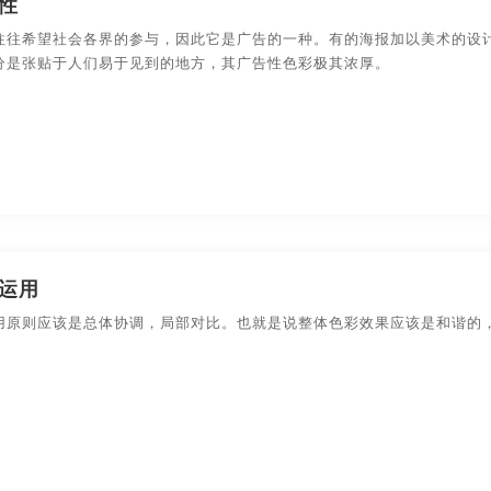
性
装设计
食品-包装设计
数码产品-包装设计
包装盒-包
往往希望社会各界的参与，因此它是广告的一种。有的海报加以美术的设
分是张贴于人们易于见到的地方，其广告性色彩极其浓厚。
设计
农副产品-包装设计
快消产品-品牌策划-包装设计
运用
用原则应该是总体协调，局部对比。也就是说整体色彩效果应该是和谐的