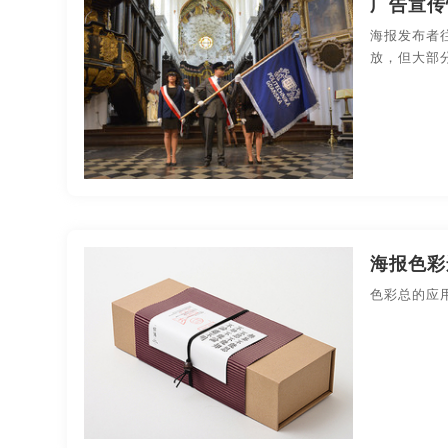
广告宣传
果汁-包装设计
化妆品-包装设计
礼品包装-包
海报发布者
放，但大部
药品医疗-包装设计
印刷-包装设计
平面-包装
商业空间导视
海报色彩
色彩总的应