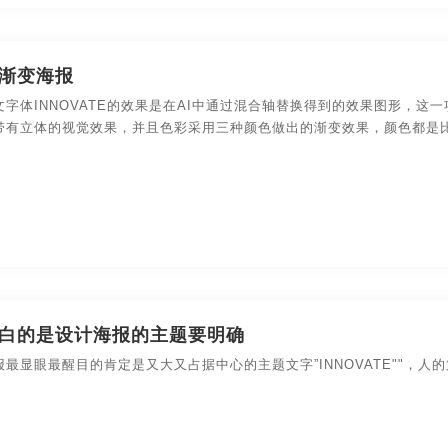
渐变海报
文字体INNOVATE的效果是在AI中通过混合轴替换得到的效果图形，
带有立体的视觉效果，并且色彩采用三种颜色做出的渐变效果，颜色都是
白的是设计海报的主题要明确
最显眼最醒目的肯定是又大又占据中心的主题文字”INNOVATE""，