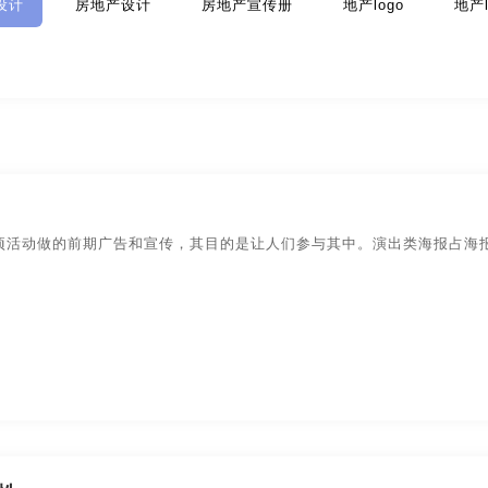
设计
房地产设计
房地产宣传册
地产logo
地产
策划
金融-品牌策划
科技公司-品牌策划
礼品包装设
品牌策划
文化公司-品牌策划
物流-品牌策划
游戏-品
环保-品牌策划
活动-品牌策划
吉祥物-品牌策划
酒店/民宿-品牌升级，VI设计
连锁店/餐饮-品牌策划
项活动做的前期广告和宣传，其目的是让人们参与其中。演出类海报占海
品牌策划
商标-设计，注册
商场-品牌策划
商业-品牌
停车-品牌策划
文字-品牌策划
物流-品牌策划
主题-品牌策划
专卖店-品牌策划
专题-品牌策划
白酒/红酒/啤酒/水-包装设计
包装盒设计
包装瓶-包装
包装文案-包装设计
创意包装-包装设计
高端/高档-