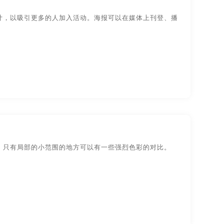
装设计
物品-包装设计
计，以吸引更多的人加入活动。海报可以在媒体上刊登、播
视觉传达-
品牌logo-UI设计
，只有局部的小范围的地方可以有一些强烈色彩的对比。