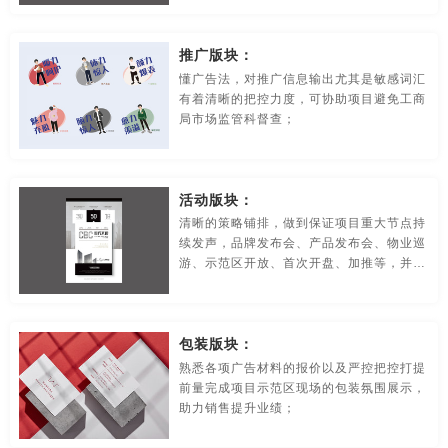
贸易公司-品牌策划
名片/名字-品牌策划
牛logo-品牌策划
品牌的美誉度与知名度；
推广版块：
农业-品牌策划
文化公司-品牌策划
物流-品牌策划
懂广告法，对推广信息输出尤其是敏感词汇
有着清晰的把控力度，可协助项目避免工商
游戏-品牌策划
咨询公司-品牌策划
公益-品牌策划
局市场监管科督查；
公园-品牌策划
行销-品牌策划
户外-品牌策划
环保-品牌策划
活动-品牌策划
吉祥物-品牌策划
活动版块：
清晰的策略铺排，做到保证项目重大节点持
家具-品牌策划
建筑-品牌策划
金融-品牌策划
续发声，品牌发布会、产品发布会、物业巡
游、示范区开放、首次开盘、加推等，并参
经典-品牌策划
景区-品牌策划
酒店/民宿-品牌升级，VI设计
与本盘项目的各类重大节点方案以及其他两
个项目开盘前各类重大节点活动的制定、物
料制作、设计对接、活动现场把控保证各个
连锁店/餐饮-品牌策划
旅游-品牌策划
门店-品牌策划
包装版块：
重大节点活动圆满举行；
熟悉各项广告材料的报价以及严控把控打提
农业/农产品-品牌策划
平面-品牌策划
汽车-品牌策划
前量完成项目示范区现场的包装氛围展示，
助力销售提升业绩；
商标-设计，注册
商场-品牌策划
商业-品牌策划