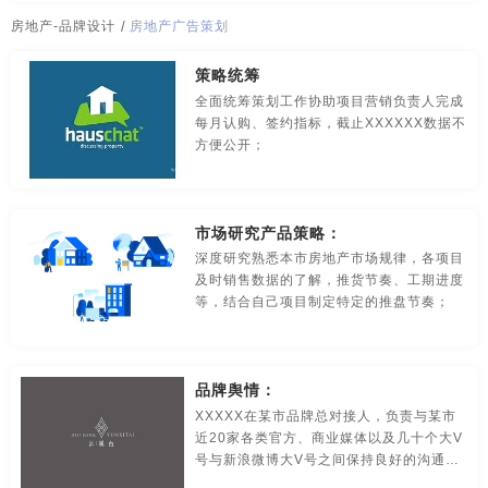
传媒-品牌策划
创意-品牌策划
导视-品牌策划
房地产广告设计
房地产海报设计
房地产设计
房地产-品牌设计
/
房地产广告策划
房地产-品牌设计
地铁-品牌策划
电商-品牌策划
房地产宣传册
地产logo
地产logo设计
地产vi
地产标志
策略统筹
全面统筹策划工作协助项目营销负责人完成
店铺-LOGO设计，品牌定位
定位-品牌策划
动漫-品牌策划
地产策划方案
地产公司logo
地产广告设计
每月认购、签约指标，截止XXXXXX数据不
方便公开；
儿童-品牌策划
服装-品牌策划
工业-品牌策划
公共关系-品牌策划
化妆品-品牌设计，包装设计
市场研究产品策略：
农产品-品牌策划
汽车-品牌策划
网站-品牌策划
深度研究熟悉本市房地产市场规律，各项目
及时销售数据的了解，推货节奏、工期进度
等，结合自己项目制定特定的推盘节奏；
微商品-品牌策划
文化-品牌策划
药品-品牌策划
画册/宣传册-品牌设计
互联网-品牌策划
环保公司-品牌策划
品牌舆情：
极简logo-品牌策划
建筑-品牌策划
教育-品牌策划
XXXXX在某市品牌总对接人，负责与某市
近20家各类官方、商业媒体以及几十个大V
金融-品牌策划
科技公司-品牌策划
礼品包装设计
号与新浪微博大V号之间保持良好的沟通和
维护关系，并定期进行维护，保持XXXXXX