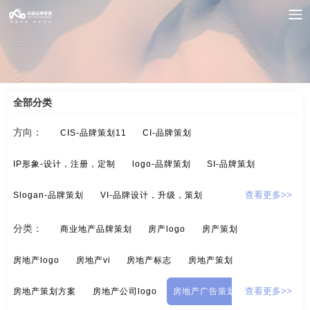
案例索引
/
房地产-品牌设计
/
房地产广告策划
全部分类
方向：
CIS-品牌策划11
CI-品牌策划
IP形象-设计，注册，定制
logo-品牌策划
SI-品牌策划
Slogan-品牌策划
VI-品牌设计，升级，策划
查看更多>>
酒/白酒/红酒-品牌策划
保健品-品牌策划
分类：
商业地产品牌策划
房产logo
房产策划
标示设计-酒店标示，商业标示，房地产标示
餐饮-品牌策划
房地产logo
房地产vi
房地产标志
房地产策划
茶-品牌定位，品牌升级，包装设计
超市-品牌策划
房地产策划方案
房地产公司logo
房地产广告策划
查看更多>>