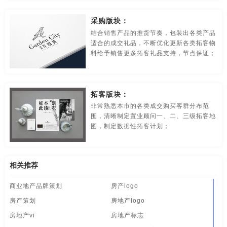
食品-品牌全案策划，升级，包装设计
视觉-品牌策划
采购版块：
视频-品牌策划
体育-品牌策划
停车-品牌策划
结合销售产品的推货节奏，包装出各类产品
适合的成交礼品，不断优化更新各类拓客物
文字-品牌策划
物流-品牌策划
物业-品牌策划
料给予销售更多拓客礼品支持，节点保证；
学校-品牌策划
医院-品牌策划
饮料-品牌策划
拓客版块：
纸盒-品牌策划
主题-品牌策划
专卖店-品牌策划
非常熟悉本市的各类成交购买客群分布范
围，清晰制定置业顾问一、二、三级拓客地
专题-品牌策划
字体-品牌策划
集团-品牌策划
图，制定数据性拓客计划；
商标-品牌策划
招商-品牌策划
vi-包装设计
白酒/红酒/啤酒/水-包装设计
包装盒设计
包装瓶-包装设计
相关推荐
商业地产品牌策划
房产logo
包装网站-包装设计
保健品-包装设计
餐饮-包装设计
房产策划
房地产logo
茶-包装设计
包装袋-包装设计
包装文案-包装设计
房地产vi
房地产标志