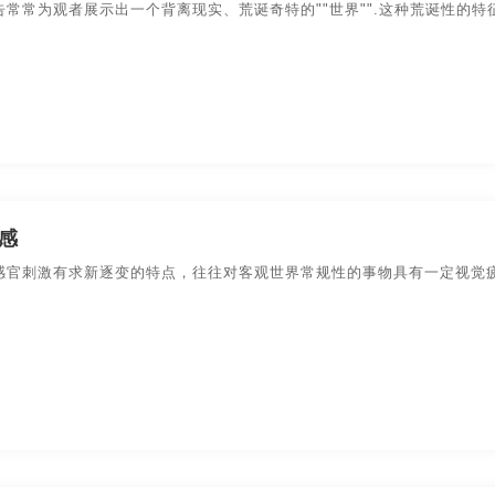
告常常为观者展示出一个背离现实、荒诞奇特的""世界"".这种荒诞性的
感
感官刺激有求新逐变的特点，往往对客观世界常规性的事物具有一定视觉疲