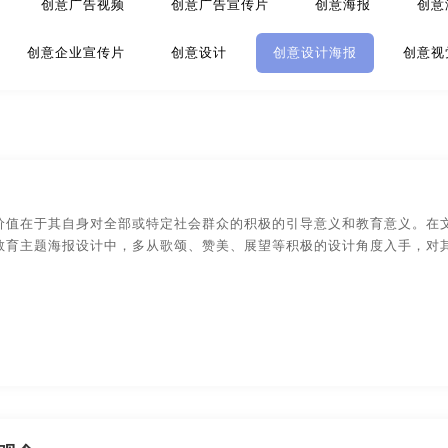
创意广告视频
创意广告宣传片
创意海报
创意
策划
金融-品牌策划
科技公司-品牌策划
礼品包装设
创意企业宣传片
创意设计
创意设计海报
创意视
品牌策划
文化公司-品牌策划
物流-品牌策划
游戏-品
创意制作
安徽创意广告公司
杭州创意广告公司
宁
环保-品牌策划
活动-品牌策划
吉祥物-品牌策划
意广告公司
合肥创意广告公司
上海创意广告公司
武
酒店/民宿-品牌升级，VI设计
连锁店/餐饮-品牌策划
意广告公司
深圳创意广告公司
长沙创意广告公司
贵
价值在于其自身对全部或特定社会群众的积极的引导意义和教育意义。在
品牌策划
商标-设计，注册
商场-品牌策划
商业-品牌
教育主题海报设计中，多从歌颂、赞美、展望等积极的设计角度入手，对
意广告公司
郑州创意广告公司
哈尔滨创意广告公司
停车-品牌策划
文字-品牌策划
物流-品牌策划
意设计公司
北京创意设计公司
南昌创意设计公司
成
主题-品牌策划
专卖店-品牌策划
专题-品牌策划
意设计公司
厦门创意设计公司
广州创意设计公司
河
白酒/红酒/啤酒/水-包装设计
包装盒设计
包装瓶-包装
意设计公司
大连创意设计公司
南京创意设计公司
苏
包装文案-包装设计
创意包装-包装设计
高端/高档-
创意品牌设计
杭州创意品牌设计
宁波创意品牌设计