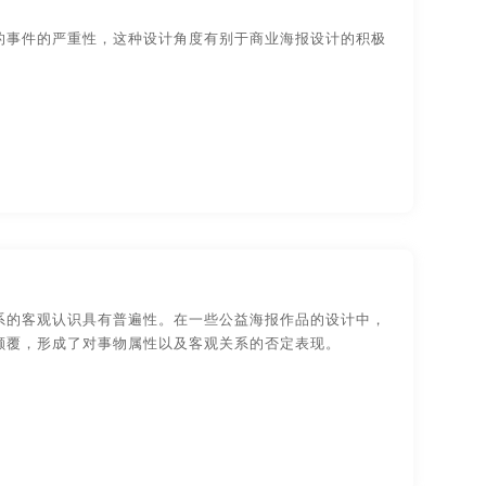
装设计
物品-包装设计
的事件的严重性，这种设计角度有别于商业海报设计的积极
莞创意品牌设计
厦门创意品牌设计
视觉传达-
品牌logo-UI设计
州创意品牌设计
大连创意品牌设计
系的客观认识具有普遍性。在一些公益海报作品的设计中，
颠覆，形成了对事物属性以及客观关系的否定表现。