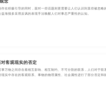
观念
装设计
食品-包装设计
数码产品-包装设计
包装盒-包
创作在积极引导的同时，面对一些话题则更需要让人们认识到某些被忽略
意品牌设计
上海创意品牌设计
武汉创意品牌设计
东
公益海报多采用反讽的表现手法唤醒人们对事态严重性的认知。
设计
农副产品-包装设计
快消产品-品牌策划-包装设计
意品牌设计
长沙创意品牌设计
贵州创意品牌设计
温
意品牌设计
哈尔滨创意品牌设计
长春创意品牌设计
面对客观现实的否定
万事万物之间存在着相互影响、相互制约、不可分割的联系，人们对于联
些现实中存在的客观联系、事物的物理属性、社会属性进行了部分否定和