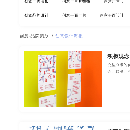
创意广告海报
创意广告片拍摄
创意广告设计
极简logo-品牌策划
建筑-品牌策划
教育-品牌
创意品牌设计
创意平面广告
创意平面设计
名片/名字-品牌策划
牛logo-品牌策划
农业-
创意网页设计
创意宣传册
创意宣传海报
创意-品牌策划
/
创意设计海报
公园-品牌策划
行销-品牌策划
户外-品牌策划
北京创意广告公司
南昌创意广告公司
成都创
金融-品牌策划
经典-品牌策划
景区-品牌策划
积极观念
厦门创意广告公司
广州创意广告公司
河南创
公益海报的
农业/农产品-品牌策划
平面-品牌策划
汽车-
会、政治、
大连创意广告公司
南京创意广告公司
苏州创
视觉-品牌策划
视频-品牌策划
体育-品牌策划
杭州创意设计公司
宁波创意设计公司
无锡创
医院-品牌策划
饮料-品牌策划
纸盒-品牌策划
上海创意设计公司
武汉创意设计公司
东莞创
商标-品牌策划
招商-品牌策划
vi-包装设计
长沙创意设计公司
贵州创意设计公司
温州创
餐饮-包装设计
茶-包装设计
包装袋-包装设计
哈尔滨创意设计公司
长春创意设计公司
安徽