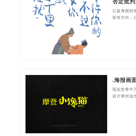
否定批判
果汁-包装设计
化妆品-包装设计
礼品包装-包
公益海报的
南昌创意品牌设计
成都创意品牌设计
合肥创
宣传方向，
药品医疗-包装设计
印刷-包装设计
平面-包装
广州创意品牌设计
河南创意品牌设计
深圳创
商业空间导视
南京创意品牌设计
苏州创意品牌设计
郑州创
.海报画
现实世界中
设计师对这