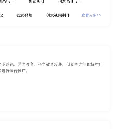
海报设计
创意画册
创意画册设计
计
贸易公司-品牌策划
觉
创意视频
创意视频制作
查看更多>>
牌策划
咨询公司-品牌策划
公益-品牌策划
波创意广告公司
无锡创意广告公司
家具-品牌策划
建筑-品牌策划
汉创意广告公司
东莞创意广告公司
旅游-品牌策划
门店-品牌策划
州创意广告公司
温州创意广告公司
文明道德、爱国教育、科学教育发展、创新奋进等积极的社
策划
食品-品牌全案策划，升级，包装设计
其进行宣传推广。
长春创意广告公司
安徽创意设计公司
物业-品牌策划
学校-品牌策划
都创意设计公司
合肥创意设计公司
字体-品牌策划
集团-品牌策划
南创意设计公司
深圳创意设计公司
设计
包装网站-包装设计
保健品-包装设计
州创意设计公司
郑州创意设计公司
包装设计
工业-包装设计
广告-包装设计
无锡创意品牌设计
北京创意品牌设计