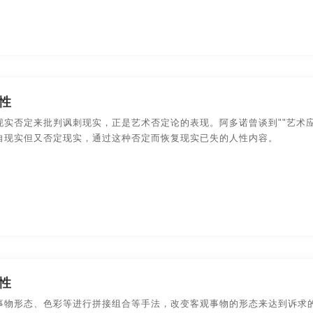
性
现实否定来批判讽刺现实，正是艺术否定论的表现。阿多诺曾谈到""艺术
自现实但又否定现实，通过这种否定而恢复现实已失的人性内容。
性
事物形态、色彩等进行拼接组合等手法，改变客观事物的形态来达到诉求