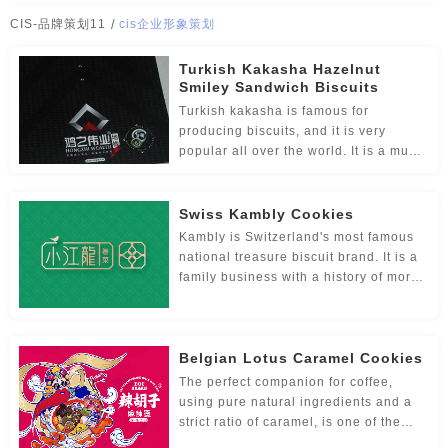
传媒-品牌策划
创意-品牌策划
导视-品牌策划
成都cis设计公司
合肥cis设计公司
上海cis设计公司
CIS-品牌策划11
/
cis企业形象策划
房地产-品牌设计
地铁-品牌策划
电商-品牌策划
武汉cis设计公司
东莞cis设计公司
厦门cis设计公司
Turkish Kakasha Hazelnut
Smiley Sandwich Biscuits
店铺-LOGO设计，品牌定位
定位-品牌策划
动漫-品牌策划
广州cis设计公司
河南cis设计公司
深圳cis设计公司
Turkish kakasha is famous for
producing biscuits, and it is very
儿童-品牌策划
服装-品牌策划
工业-品牌策划
popular all over the world. It is a must-
长沙cis设计公司
贵州cis设计公司
温州cis设计公司
have souvenir when you go to Turkey.
This biscuit has a unique shape, and
公共关系-品牌策划
化妆品-品牌设计，包装设计
大连cis设计公司
南京cis设计公司
苏州cis设计公司
the taste of hazelnut and the crispness
Swiss Kambly Cookies
of the biscuit blend perfectly.
农产品-品牌策划
汽车-品牌策划
网站-品牌策划
Kambly is Switzerland's most famous
郑州cis设计公司
哈尔滨cis设计公司
长春cis设计公司
national treasure biscuit brand. It is a
family business with a history of more
微商品-品牌策划
文化-品牌策划
药品-品牌策划
than 100 years. It has grown up with
almost every Swiss and has become
画册/宣传册-品牌设计
互联网-品牌策划
环保公司-品牌策划
one of the symbols of Switzerland and
Belgian Lotus Caramel Cookies
is very popular all over the world.
极简logo-品牌策划
建筑-品牌策划
教育-品牌策划
Campbell has more than 100 kinds of
The perfect companion for coffee,
biscuits and desserts, with different
using pure natural ingredients and a
金融-品牌策划
科技公司-品牌策划
礼品包装设计
flavors, sweet, salty, coconut,
strict ratio of caramel, is one of the
chocolate, cheese
specialties of Belgium.