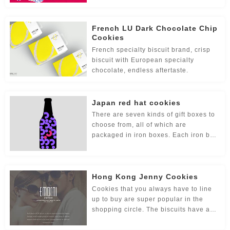
贸易公司-品牌策划
名片/名字-品牌策划
牛logo-品牌策划
French LU Dark Chocolate Chip
农业-品牌策划
文化公司-品牌策划
物流-品牌策划
Cookies
French specialty biscuit brand, crisp
游戏-品牌策划
咨询公司-品牌策划
公益-品牌策划
biscuit with European specialty
chocolate, endless aftertaste.
公园-品牌策划
行销-品牌策划
户外-品牌策划
环保-品牌策划
活动-品牌策划
吉祥物-品牌策划
Japan red hat cookies
There are seven kinds of gift boxes to
家具-品牌策划
建筑-品牌策划
金融-品牌策划
choose from, all of which are
packaged in iron boxes. Each iron box
经典-品牌策划
景区-品牌策划
酒店/民宿-品牌升级，VI设计
has a noble girl wearing a hat. Open
the iron box, and inside are biscuits of
different shapes and individually
连锁店/餐饮-品牌策划
旅游-品牌策划
门店-品牌策划
Hong Kong Jenny Cookies
wrapped, most of them are cookies
and eggs Rolls or something, crispy
Cookies that you always have to line
农业/农产品-品牌策划
平面-品牌策划
汽车-品牌策划
and delicious, people always feel that
up to buy are super popular in the
a box is too small. The price is a bit
shopping circle. The biscuits have a
商标-设计，注册
商场-品牌策划
商业-品牌策划
expensive
super rich milky fragrance, which will