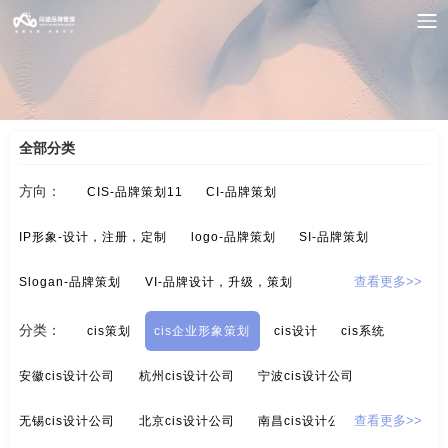
案例索引
/
CIS-品牌策划11
/
cis企业形象策划
全部分类
方向：
CIS-品牌策划11
CI-品牌策划
IP形象-设计，注册，定制
logo-品牌策划
SI-品牌策划
Slogan-品牌策划
VI-品牌设计，升级，策划
查看更多>>
酒/白酒/红酒-品牌策划
保健品-品牌策划
分类：
cis策划
cis企业形象策划
cis设计
cis系统
标示设计-酒店标示，商业标示，房地产标示
餐饮-品牌策划
安徽cis设计公司
杭州cis设计公司
宁波cis设计公司
茶-品牌定位，品牌升级，包装设计
超市-品牌策划
无锡cis设计公司
北京cis设计公司
南昌cis设计公司
查看更多>>