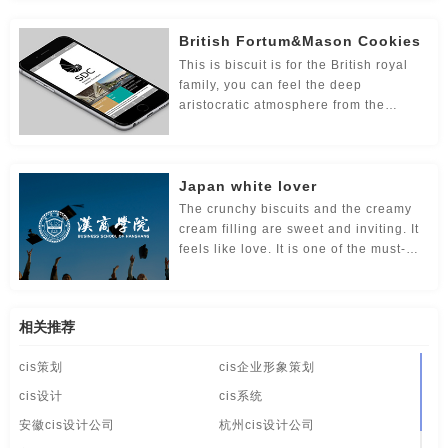
be unforgettable for a long time.
食品-品牌全案策划，升级，包装设计
视觉-品牌策划
British Fortum&Mason Cookies
视频-品牌策划
体育-品牌策划
停车-品牌策划
This is biscuit is for the British royal
family, you can feel the deep
文字-品牌策划
物流-品牌策划
物业-品牌策划
aristocratic atmosphere from the
biscuit box, the fresh green and the
学校-品牌策划
医院-品牌策划
饮料-品牌策划
chocolate color, the biscuit box is also
so elegant. A variety of flavors can be
Japan white lover
selected, the milky fragrance is rich,
纸盒-品牌策划
主题-品牌策划
专卖店-品牌策划
and it is accompanied by the aroma of
The crunchy biscuits and the creamy
flowers. It tastes elegant
cream filling are sweet and inviting. It
专题-品牌策划
字体-品牌策划
集团-品牌策划
feels like love. It is one of the must-
buy souvenirs when you go to Japan.
商标-品牌策划
招商-品牌策划
vi-包装设计
But I think it's a bit too sweet.
白酒/红酒/啤酒/水-包装设计
包装盒设计
包装瓶-包装设计
相关推荐
cis策划
cis企业形象策划
包装网站-包装设计
保健品-包装设计
餐饮-包装设计
cis设计
cis系统
茶-包装设计
包装袋-包装设计
包装文案-包装设计
安徽cis设计公司
杭州cis设计公司