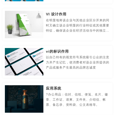
贸易公司-品牌策划
名片/名字-品牌策划
牛logo-品牌策划
刷出版物等。
VI 设计作用
农业-品牌策划
文化公司-品牌策划
物流-品牌策划
在明显地将该企业与其他企业区分开来的同
时又确立该企业明显的行业特征或其他重要
游戏-品牌策划
咨询公司-品牌策划
公益-品牌策划
特征，确保该企业在经济活动当中的独立性
和不可替代性；明确该企业的市场定位，属
公园-品牌策划
行销-品牌策划
户外-品牌策划
企业的无形资产的一个重要组成部分
环保-品牌策划
活动-品牌策划
吉祥物-品牌策划
vi的标识作用
以自己特有的视觉符号系统吸引公众的注意
家具-品牌策划
建筑-品牌策划
金融-品牌策划
力并产生记忆，使消费者对该企业所提供的
产品或服务产生最高的品牌忠诚度
经典-品牌策划
景区-品牌策划
酒店/民宿-品牌升级，VI设计
连锁店/餐饮-品牌策划
旅游-品牌策划
门店-品牌策划
应用系统
?办公用品：信封、信纸、便笺、名片、徽
农业/农产品-品牌策划
平面-品牌策划
汽车-品牌策划
章、工作证、请柬、文件夹、介绍信、帐
票、备忘录、资料袋、公文表格等。
商标-设计，注册
商场-品牌策划
商业-品牌策划