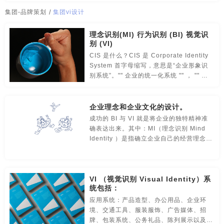
传媒-品牌策划
创意-品牌策划
导视-品牌策划
集团-品牌策划
/
集团vi设计
房地产-品牌设计
地铁-品牌策划
电商-品牌策划
理念识别(MI) 行为识别 (BI) 视觉识
别 (VI)
店铺-LOGO设计，品牌定位
定位-品牌策划
动漫-品牌策划
CIS 是什么？CIS 是 Corporate Identity
System 首字母缩写，意思是“企业形象识
儿童-品牌策划
服装-品牌策划
工业-品牌策划
别系统”。"" 企业的统一化系统 "" ， "" 企
业的自我同一化系统 "" ， CIS 把企业形象
作为一个整体进行建设和发展。
公共关系-品牌策划
化妆品-品牌设计，包装设计
企业理念和企业文化的设计。
农产品-品牌策划
汽车-品牌策划
网站-品牌策划
成功的 BI 与 VI 就是将企业的独特精神准
确表达出来。其中：MI（理念识别 Mind
Identity ）是指确立企业自己的经营理念，
微商品-品牌策划
文化-品牌策划
药品-品牌策划
企业对目前和将来一定时期的经营目标、经
营思想、经营方式和营销状态进行总体规划
画册/宣传册-品牌设计
互联网-品牌策划
环保公司-品牌策划
和界定。
VI （视觉识别 Visual Identity）系
极简logo-品牌策划
建筑-品牌策划
教育-品牌策划
统包括：
应用系统：产品造型、办公用品、企业环
金融-品牌策划
科技公司-品牌策划
礼品包装设计
境、交通工具、服装服饰、广告媒体、招
牌、包装系统、公务礼品、陈列展示以及印