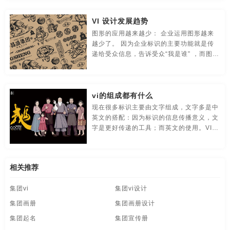
食品-品牌全案策划，升级，包装设计
视觉-品牌策划
VI 设计发展趋势
视频-品牌策划
体育-品牌策划
停车-品牌策划
图形的应用越来越少： 企业运用图形越来
越少了。 因为企业标识的主要功能就是传
文字-品牌策划
物流-品牌策划
物业-品牌策划
递给受众信息，告诉受众“我是谁” ，而图形
的应用，却让传播多了一道障碍。因
学校-品牌策划
医院-品牌策划
饮料-品牌策划
为，“传播不在于你放进去什么，而在于看
到的人从里面看到什么” 。
vi的组成都有什么
纸盒-品牌策划
主题-品牌策划
专卖店-品牌策划
现在很多标识主要由文字组成，文字多是中
英文的搭配：因为标识的信息传播意义，文
专题-品牌策划
字体-品牌策划
集团-品牌策划
字是更好传递的工具；而英文的使用。VI
设计让企业的标识能够更好的体现国际化的
商标-品牌策划
招商-品牌策划
vi-包装设计
特点；
白酒/红酒/啤酒/水-包装设计
包装盒设计
包装瓶-包装设计
相关推荐
集团vi
集团vi设计
包装网站-包装设计
保健品-包装设计
餐饮-包装设计
集团画册
集团画册设计
茶-包装设计
包装袋-包装设计
包装文案-包装设计
集团起名
集团宣传册