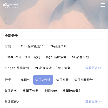
案例索引
/
集团-品牌策划
/
集团vi设计
全部分类
方向：
CIS-品牌策划11
CI-品牌策划
IP形象-设计，注册，定制
logo-品牌策划
SI-品牌策划
Slogan-品牌策划
VI-品牌设计，升级，策划
查看更多>>
酒/白酒/红酒-品牌策划
保健品-品牌策划
分类：
集团vi
集团vi设计
集团画册
集团画册设计
标示设计-酒店标示，商业标示，房地产标示
餐饮-品牌策划
集团起名
集团宣传册
集团logo
集团logo设计
茶-品牌定位，品牌升级，包装设计
超市-品牌策划
集团宣传片
查看更多>>