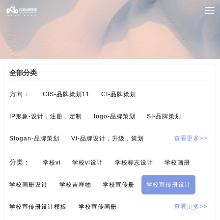
案例索引
/
学校-品牌策划
/
学校宣传册设计
全部分类
方向：
CIS-品牌策划11
CI-品牌策划
IP形象-设计，注册，定制
logo-品牌策划
SI-品牌策划
Slogan-品牌策划
VI-品牌设计，升级，策划
查看更多>>
酒/白酒/红酒-品牌策划
保健品-品牌策划
分类：
学校vi
学校vi设计
学校标志设计
学校画册
标示设计-酒店标示，商业标示，房地产标示
餐饮-品牌策划
学校画册设计
学校吉祥物
学校宣传册
学校宣传册设计
茶-品牌定位，品牌升级，包装设计
超市-品牌策划
学校宣传册设计模板
学校宣传画册
查看更多>>