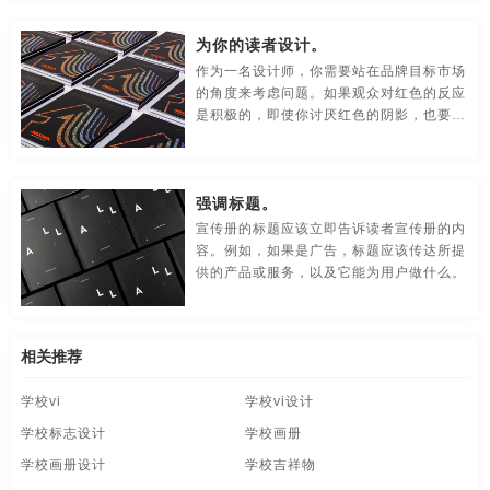
是最好的选择。
食品-品牌全案策划，升级，包装设计
视觉-品牌策划
为你的读者设计。
视频-品牌策划
体育-品牌策划
停车-品牌策划
作为一名设计师，你需要站在品牌目标市场
的角度来考虑问题。如果观众对红色的反应
文字-品牌策划
物流-品牌策划
物业-品牌策划
是积极的，即使你讨厌红色的阴影，也要在
设计中融入红色。你可以这样想:你是在为
学校-品牌策划
医院-品牌策划
饮料-品牌策划
读者服务。
强调标题。
纸盒-品牌策划
主题-品牌策划
专卖店-品牌策划
宣传册的标题应该立即告诉读者宣传册的内
容。例如，如果是广告，标题应该传达所提
专题-品牌策划
字体-品牌策划
集团-品牌策划
供的产品或服务，以及它能为用户做什么。
商标-品牌策划
招商-品牌策划
vi-包装设计
白酒/红酒/啤酒/水-包装设计
包装盒设计
包装瓶-包装设计
相关推荐
学校vi
学校vi设计
包装网站-包装设计
保健品-包装设计
餐饮-包装设计
学校标志设计
学校画册
茶-包装设计
包装袋-包装设计
包装文案-包装设计
学校画册设计
学校吉祥物