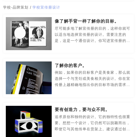
传媒-品牌策划
创意-品牌策划
导视-品牌策划
学校-品牌策划
/
学校宣传册设计
房地产-品牌设计
地铁-品牌策划
电商-品牌策划
像了解手背一样了解你的目标。
尽可能多地了解宣传册的目的，这样你就可
店铺-LOGO设计，品牌定位
定位-品牌策划
动漫-品牌策划
以适当地选择宣传册的设计。需要注意的
是，这是一个通信设计。你写进宣传册的每
儿童-品牌策划
服装-品牌策划
工业-品牌策划
件事都是与你的读者的直接交流。
公共关系-品牌策划
化妆品-品牌设计，包装设计
了解你的客户。
农产品-品牌策划
汽车-品牌策划
网站-品牌策划
例如，如果你的目标客户是美食家，那么就
选择一个与烹饪或美食相关的设计。你在宣
传册上越精确地指出你的目标市场的需求和
微商品-品牌策划
文化-品牌策划
药品-品牌策划
欲望，它就会越有效。
画册/宣传册-品牌设计
互联网-品牌策划
环保公司-品牌策划
要有创造力，要与众不同。
极简logo-品牌策划
建筑-品牌策划
教育-品牌策划
追求原创和独特的设计。它的独特性也很重
要。想想一个设计，它仍然可以脱颖而出，
金融-品牌策划
科技公司-品牌策划
礼品包装设计
即使它与其他传单在货架上。建议通过创意
来强化品牌形象。