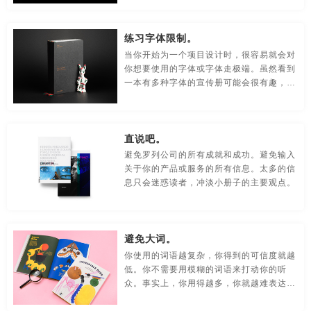
贸易公司-品牌策划
名片/名字-品牌策划
牛logo-品牌策划
练习字体限制。
农业-品牌策划
文化公司-品牌策划
物流-品牌策划
当你开始为一个项目设计时，很容易就会对
你想要使用的字体或字体走极端。虽然看到
游戏-品牌策划
咨询公司-品牌策划
公益-品牌策划
一本有多种字体的宣传册可能会很有趣，但
也可能会让其他人感到沮丧，尤其是潜在客
公园-品牌策划
行销-品牌策划
户外-品牌策划
户。
环保-品牌策划
活动-品牌策划
吉祥物-品牌策划
直说吧。
避免罗列公司的所有成就和成功。避免输入
家具-品牌策划
建筑-品牌策划
金融-品牌策划
关于你的产品或服务的所有信息。太多的信
息只会迷惑读者，冲淡小册子的主要观点。
经典-品牌策划
景区-品牌策划
酒店/民宿-品牌升级，VI设计
连锁店/餐饮-品牌策划
旅游-品牌策划
门店-品牌策划
避免大词。
你使用的词语越复杂，你得到的可信度就越
农业/农产品-品牌策划
平面-品牌策划
汽车-品牌策划
低。你不需要用模糊的词语来打动你的听
众。事实上，你用得越多，你就越难表达你
商标-设计，注册
商场-品牌策划
商业-品牌策划
的主要观点。对于宣传册来说，简单的英语