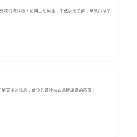
装设计
物品-包装设计
需要我们跪舔喽！前期主动沟通，不然缺乏了解，导致白做了
视觉传达-
品牌logo-UI设计
了解更多的信息，使你的设计站在品牌建设的高度；