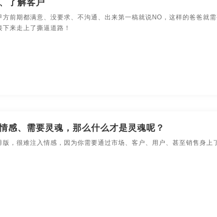
、了解客户
装设计
食品-包装设计
数码产品-包装设计
包装盒-包
甲方前期都满意、没要求、不沟通、出来第一稿就说NO，这样的爸爸就
接下来走上了撕逼道路！
设计
农副产品-包装设计
快消产品-品牌策划-包装设计
情感、需要灵魂，那么什么才是灵魂呢？
排版，很难注入情感，因为你需要通过市场、客户、用户、甚至销售身上