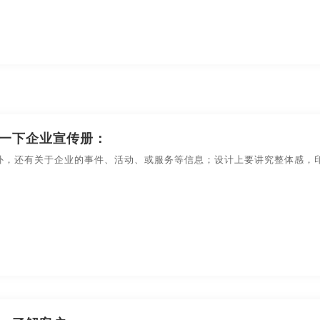
策划
金融-品牌策划
科技公司-品牌策划
礼品包装设
品牌策划
文化公司-品牌策划
物流-品牌策划
游戏-品
环保-品牌策划
活动-品牌策划
吉祥物-品牌策划
酒店/民宿-品牌升级，VI设计
连锁店/餐饮-品牌策划
一下企业宣传册：
外，还有关于企业的事件、活动、或服务等信息；设计上要讲究整体感，
品牌策划
商标-设计，注册
商场-品牌策划
商业-品牌
停车-品牌策划
文字-品牌策划
物流-品牌策划
主题-品牌策划
专卖店-品牌策划
专题-品牌策划
白酒/红酒/啤酒/水-包装设计
包装盒设计
包装瓶-包装
包装文案-包装设计
创意包装-包装设计
高端/高档-