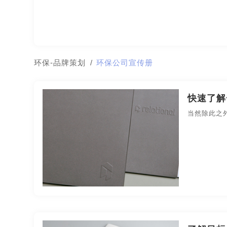
极简logo-品牌策划
建筑-品牌策划
教育-品牌
名片/名字-品牌策划
牛logo-品牌策划
农业-
环保-品牌策划
/
环保公司宣传册
公园-品牌策划
行销-品牌策划
户外-品牌策划
金融-品牌策划
经典-品牌策划
景区-品牌策划
快速了解
当然除此之
农业/农产品-品牌策划
平面-品牌策划
汽车-
视觉-品牌策划
视频-品牌策划
体育-品牌策划
医院-品牌策划
饮料-品牌策划
纸盒-品牌策划
商标-品牌策划
招商-品牌策划
vi-包装设计
餐饮-包装设计
茶-包装设计
包装袋-包装设计