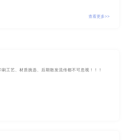
计
贸易公司-品牌策划
查看更多>>
牌策划
咨询公司-品牌策划
公益-品牌策划
家具-品牌策划
建筑-品牌策划
旅游-品牌策划
门店-品牌策划
印刷工艺、材质挑选、后期散发流传都不可忽视！！！
策划
食品-品牌全案策划，升级，包装设计
物业-品牌策划
学校-品牌策划
字体-品牌策划
集团-品牌策划
设计
包装网站-包装设计
保健品-包装设计
包装设计
工业-包装设计
广告-包装设计