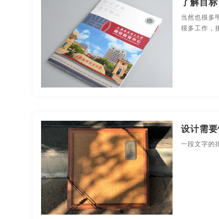
了解目标
果汁-包装设计
化妆品-包装设计
礼品包装-包
当然也很多
很多工作，
药品医疗-包装设计
印刷-包装设计
平面-包装
商业空间导视
设计需要
一段文字的