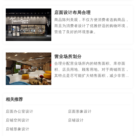
每组产品的展示样品。附近出售的主要商品
食品-品牌全案策划，升级，包装设计
视觉-品牌策划
种类方便消费者，更多详情关注立古店面设
店面设计布局合理
计。
视频-品牌策划
体育-品牌策划
停车-品牌策划
商品陈列美观，不仅方便消费者选购商品，
而且为消费者设计了优雅舒适的购物环境，
文字-品牌策划
物流-品牌策划
物业-品牌策划
营造了良好的环境形象。
学校-品牌策划
医院-品牌策划
饮料-品牌策划
营业场所划分
纸盒-品牌策划
主题-品牌策划
专卖店-品牌策划
合理分配营业场所内的销售面积、库存面
积、店员用地、顾客用地。对于商铺而言，
专题-品牌策划
字体-品牌策划
集团-品牌策划
其特点是尽可能扩大销售面积，减少非营业
面积。一些大型、不经常移动的设备和设
商标-品牌策划
招商-品牌策划
vi-包装设计
施，如货架、储物柜等，需要充分利用空
间，提高效率。合理安排消费者试衣间和通
白酒/红酒/啤酒/水-包装设计
包装盒设计
包装瓶-包装设计
相关推荐
道。
店面办公室设计
店面形象设计
包装网站-包装设计
保健品-包装设计
餐饮-包装设计
店铺空间设计
店铺设计
茶-包装设计
包装袋-包装设计
包装文案-包装设计
店铺形象设计