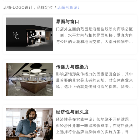
传媒-品牌策划
创意-品牌策划
导视-品牌策划
店铺-LOGO设计，品牌定位
/
店面形象设计
房地产-品牌设计
地铁-品牌策划
电商-品牌策划
界面与窗口
门店外立面的范围是沿柜位线朝向商场公区
店铺-LOGO设计，品牌定位
定位-品牌策划
动漫-品牌策划
一侧，水平方向与相邻界面相接，垂直方向
与公区的天花和地面交接。大部分购物中心
儿童-品牌策划
服装-品牌策划
工业-品牌策划
的装修设计手册会指定店楣的高度，店铺入
口的开口位置和开门方式甚至橱窗位。在这
公共关系-品牌策划
化妆品-品牌设计，包装设计
个框定的范围内，如何强烈鲜明地呈现品
传播力与感染力
类、品牌信息及店铺调性是视觉营销的首要
问题。
农产品-品牌策划
汽车-品牌策划
网站-品牌策划
影响店铺形象传播力的因素是复合的，其中
最首要的其实是店铺的选址。对实体商业来
说，选址正确就是传播引流的保障。除去面
微商品-品牌策划
文化-品牌策划
药品-品牌策划
积，店租等硬性指标，选址本身首先需要考
虑的是可视可达。可视要看客流的主要方
画册/宣传册-品牌设计
互联网-品牌策划
环保公司-品牌策划
向，可达需要考虑顾客到达的方式与途径。
经济性与耐久度
极简logo-品牌策划
建筑-品牌策划
教育-品牌策划
经济性是在实践中设计落地绕不开的话题，
但经济性并非一味追求低成本，在材料做法
金融-品牌策划
科技公司-品牌策划
礼品包装设计
上选择符合品牌自身特点的实施方案，寻
找“合适”的成本区间更重要。