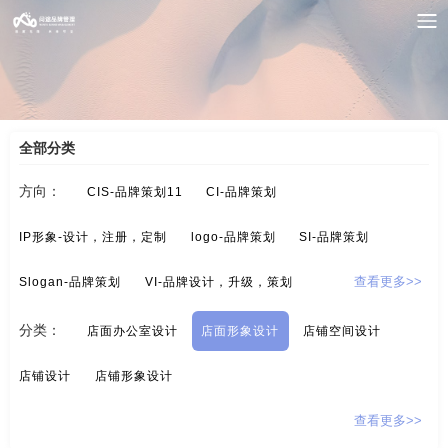
案例索引
/
店铺-LOGO设计，品牌定位
/
店面形象设计
全部分类
方向：
CIS-品牌策划11
CI-品牌策划
IP形象-设计，注册，定制
logo-品牌策划
SI-品牌策划
Slogan-品牌策划
VI-品牌设计，升级，策划
查看更多>>
酒/白酒/红酒-品牌策划
保健品-品牌策划
分类：
店面办公室设计
店面形象设计
店铺空间设计
标示设计-酒店标示，商业标示，房地产标示
餐饮-品牌策划
店铺设计
店铺形象设计
茶-品牌定位，品牌升级，包装设计
超市-品牌策划
查看更多>>