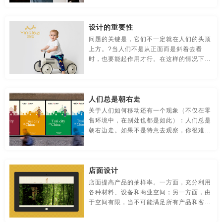
贸易公司-品牌策划
名片/名字-品牌策划
牛logo-品牌策划
设计的重要性
农业-品牌策划
文化公司-品牌策划
物流-品牌策划
问题的关键是，它们不一定就在人们的头顶
上方。?当人们不是从正面而是斜着去看
游戏-品牌策划
咨询公司-品牌策划
公益-品牌策划
时，也要能起作用才行。在这样的情况下，
人们往往容易看见那些大而清楚、色彩鲜明
公园-品牌策划
行销-品牌策划
户外-品牌策划
的东西。?我们还必须注意到，商店是商品
的卖场而不是仓库，在此我想到了电脑
环保-品牌策划
活动-品牌策划
吉祥物-品牌策划
人们总是朝右走
关于人们如何移动还有一个现象（不仅在零
家具-品牌策划
建筑-品牌策划
金融-品牌策划
售环境中，在别处也都是如此）：人们总是
朝右边走。如果不是特意去观察，你很难注
经典-品牌策划
景区-品牌策划
酒店/民宿-品牌升级，VI设计
意到这一点，但情况确实如此，人们进入商
店后总是向右走。值得注意的是，人们不是
向右急转弯，而是下意识地就转过去了。
连锁店/餐饮-品牌策划
旅游-品牌策划
门店-品牌策划
店面设计
店面提高产品的抽样率。一方面，充分利用
农业/农产品-品牌策划
平面-品牌策划
汽车-品牌策划
各种材料、设备和商业空间；另一方面，由
于空间有限，当不可能满足所有产品和客户
商标-设计，注册
商场-品牌策划
商业-品牌策划
时，我们需要注意产品展示的选择。应展示