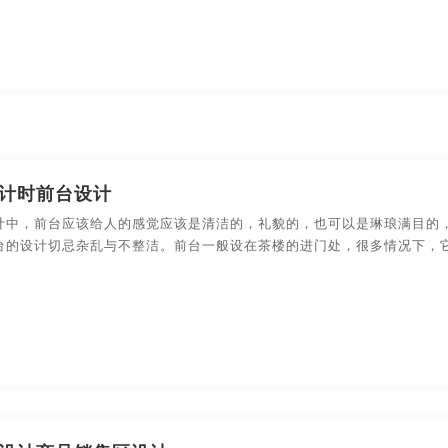
策划
金融-品牌策划
科技公司-品牌策划
礼品包装设
品牌策划
文化公司-品牌策划
物流-品牌策划
游戏-品
环保-品牌策划
活动-品牌策划
吉祥物-品牌策划
酒店/民宿-品牌升级，VI设计
连锁店/餐饮-品牌策划
计时前台设计
计中，前台应该给人的感觉应该是清洁的，礼貌的，也可以是琳琅满目的
品牌策划
商标-设计，注册
商场-品牌策划
商业-品牌
台的设计切忌杂乱与不整洁。前台一般设在茶楼的进门处，很多情况下，
停车-品牌策划
文字-品牌策划
物流-品牌策划
主题-品牌策划
专卖店-品牌策划
专题-品牌策划
白酒/红酒/啤酒/水-包装设计
包装盒设计
包装瓶-包装
包装文案-包装设计
创意包装-包装设计
高端/高档-