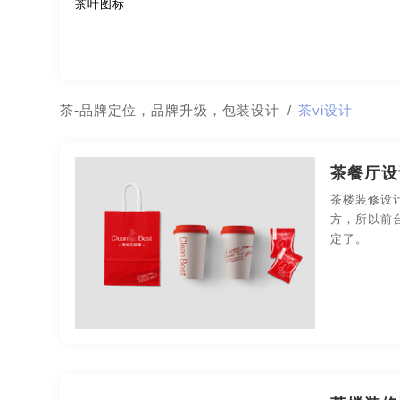
茶叶图标
极简logo-品牌策划
建筑-品牌策划
教育-品牌
名片/名字-品牌策划
牛logo-品牌策划
农业-
茶-品牌定位，品牌升级，包装设计
/
茶vi设计
公园-品牌策划
行销-品牌策划
户外-品牌策划
金融-品牌策划
经典-品牌策划
景区-品牌策划
茶餐厅设
茶楼装修设
农业/农产品-品牌策划
平面-品牌策划
汽车-
方，所以前
定了。
视觉-品牌策划
视频-品牌策划
体育-品牌策划
医院-品牌策划
饮料-品牌策划
纸盒-品牌策划
商标-品牌策划
招商-品牌策划
vi-包装设计
餐饮-包装设计
茶-包装设计
包装袋-包装设计