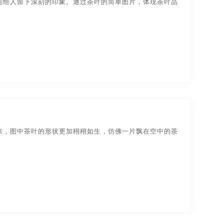
更能给人留下深刻的印象。通过茶叶的简单图片，体现茶叶品
起来，图中茶叶的形状更加栩栩如生，仿佛一片飘在空中的茶