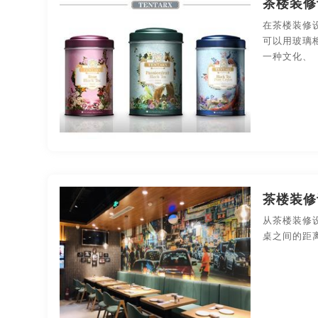
茶楼装修
果汁-包装设计
化妆品-包装设计
礼品包装-包
在茶楼装修
可以用玻璃
一种文化、
药品医疗-包装设计
印刷-包装设计
平面-包装
商业空间导视
茶楼装修
从茶楼装修
桌之间的距