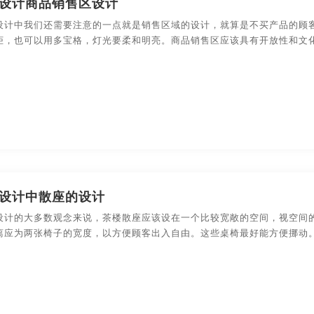
设计商品销售区设计
装设计
食品-包装设计
数码产品-包装设计
包装盒-包
设计中我们还需要注意的一点就是销售区域的设计，就算是不买产品的顾
柜，也可以用多宝格，灯光要柔和明亮。商品销售区应该具有开放性和文
设计
农副产品-包装设计
快消产品-品牌策划-包装设计
设计中散座的设计
设计的大多数观念来说，茶楼散座应该设在一个比较宽敞的空间，视空间
离应为两张椅子的宽度，以方便顾客出入自由。这些桌椅最好能方便挪动