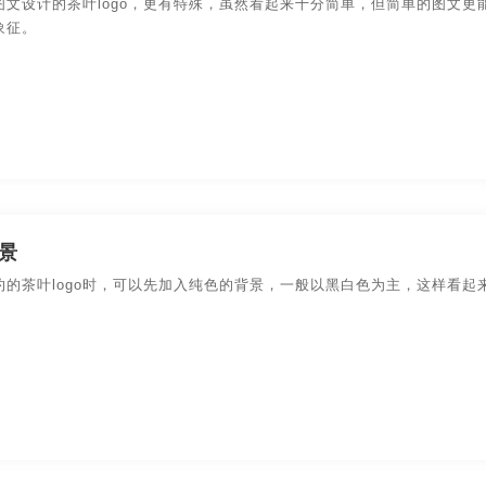
图文设计的茶叶logo，更有特殊，虽然看起来十分简单，但简单的图文
象征。
景
约的茶叶logo时，可以先加入纯色的背景，一般以黑白色为主，这样看