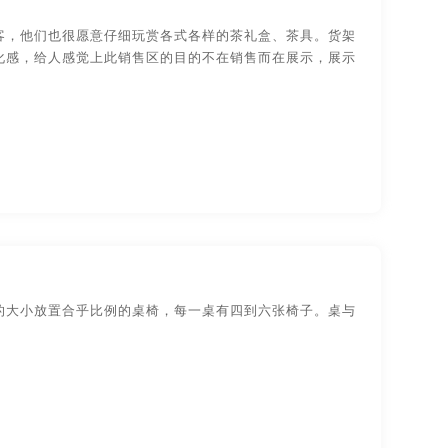
装设计
物品-包装设计
客，他们也很愿意仔细玩赏各式各样的茶礼盒、茶具。货架
化感，给人感觉上此销售区的目的不在销售而在展示，展示
视觉传达-
品牌logo-UI设计
的大小放置合乎比例的桌椅，每一桌有四到六张椅子。桌与
。