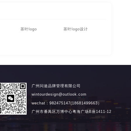
茶叶logo
茶叶logo设计
广州问途品牌管理有限公司
wintourdesign@outlook.com
wechat：982475147(18681499663）
广州市番禺区万博中心粤海广场B座1411-12