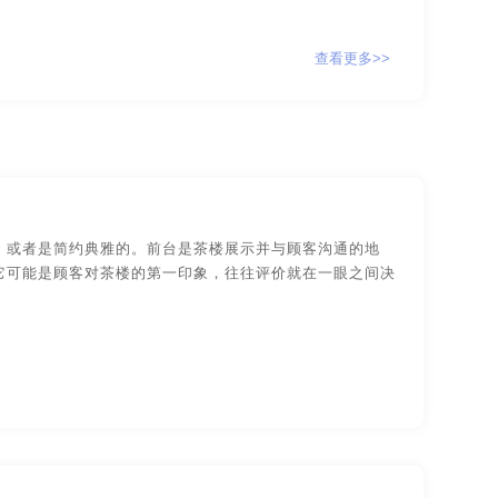
计
贸易公司-品牌策划
查看更多>>
牌策划
咨询公司-品牌策划
公益-品牌策划
家具-品牌策划
建筑-品牌策划
旅游-品牌策划
门店-品牌策划
，或者是简约典雅的。前台是茶楼展示并与顾客沟通的地
策划
食品-品牌全案策划，升级，包装设计
它可能是顾客对茶楼的第一印象，往往评价就在一眼之间决
物业-品牌策划
学校-品牌策划
字体-品牌策划
集团-品牌策划
设计
包装网站-包装设计
保健品-包装设计
包装设计
工业-包装设计
广告-包装设计