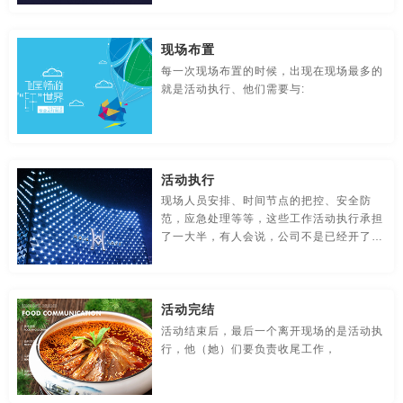
贸易公司-品牌策划
名片/名字-品牌策划
牛logo-品牌策划
现场布置
农业-品牌策划
文化公司-品牌策划
物流-品牌策划
每一次现场布置的时候，出现在现场最多的
就是活动执行、他们需要与:
游戏-品牌策划
咨询公司-品牌策划
公益-品牌策划
公园-品牌策划
行销-品牌策划
户外-品牌策划
环保-品牌策划
活动-品牌策划
吉祥物-品牌策划
活动执行
现场人员安排、时间节点的把控、安全防
家具-品牌策划
建筑-品牌策划
金融-品牌策划
范，应急处理等等，这些工作活动执行承担
了一大半，有人会说，公司不是已经开了执
经典-品牌策划
景区-品牌策划
酒店/民宿-品牌升级，VI设计
行会，不是已经分工了吗？
连锁店/餐饮-品牌策划
旅游-品牌策划
门店-品牌策划
活动完结
活动结束后，最后一个离开现场的是活动执
农业/农产品-品牌策划
平面-品牌策划
汽车-品牌策划
行，他（她）们要负责收尾工作，
商标-设计，注册
商场-品牌策划
商业-品牌策划