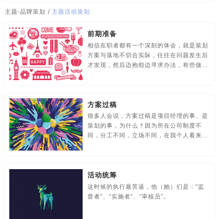
传媒-品牌策划
创意-品牌策划
导视-品牌策划
主题-品牌策划
/
主题活动策划
房地产-品牌设计
地铁-品牌策划
电商-品牌策划
前期准备
相信在职者都有一个深刻的体会，就是策划
店铺-LOGO设计，品牌定位
定位-品牌策划
动漫-品牌策划
方案与落地不切合实际，往往在问题发生后
才发现，然后边抱怨边寻求办法，有些做不
儿童-品牌策划
服装-品牌策划
工业-品牌策划
到的甚至放弃，其实解决办法很简单，那就
是前期的沟通与协助。
公共关系-品牌策划
化妆品-品牌设计，包装设计
方案过稿
农产品-品牌策划
汽车-品牌策划
网站-品牌策划
很多人会说，方案过稿是项目经理的事、是
策划的事，为什么？因为所在公司制度不
同，分工不同，立场不同，在我个人看来其
微商品-品牌策划
文化-品牌策划
药品-品牌策划
实这应该是团队的事，执行应该参与其中，
并且活动执行在这个阶段扮演着重要的角色
画册/宣传册-品牌设计
互联网-品牌策划
环保公司-品牌策划
他们起到“辅助”和“桥梁”的作用。
活动统筹
极简logo-品牌策划
建筑-品牌策划
教育-品牌策划
这时候的执行最苦逼，他（她）们是：“监
督者”、“实施者”、“审核员”。
金融-品牌策划
科技公司-品牌策划
礼品包装设计