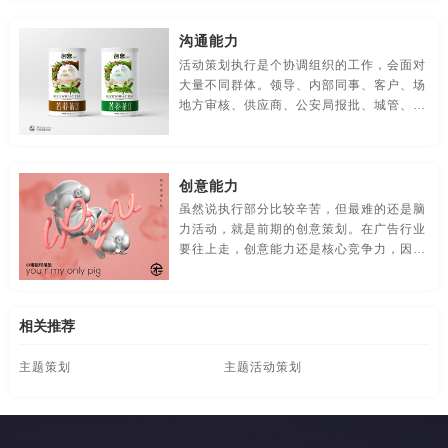
食品-品牌全案策划，升级，包装设计
视觉-品牌策划
沟通能力
视频-品牌策划
体育-品牌策划
停车-品牌策划
活动策划执行是个协调组织的工作，会面对
大量不同群体。领导、内部同事、客户、场
文字-品牌策划
物流-品牌策划
物业-品牌策划
地方审核、供应商、公安局报批、城管、当
地督导等等。你要时刻清楚沟通的目的、内
学校-品牌策划
医院-品牌策划
饮料-品牌策划
容，并找到合适的方式。
创意能力
纸盒-品牌策划
主题-品牌策划
专卖店-品牌策划
虽然说执行部分比较辛苦，但最难的还是脑
力活动，就是前期的创意策划。在广告行业
专题-品牌策划
字体-品牌策划
集团-品牌策划
要往上走，创意能力还是核心竞争力，因为
很多时候执行的门槛低，脑子清楚责任心
商标-品牌策划
招商-品牌策划
vi-包装设计
强，再加一些经验容易做好执行。
白酒/红酒/啤酒/水-包装设计
包装盒设计
包装瓶-包装设计
相关推荐
主题策划
主题活动策划
包装网站-包装设计
保健品-包装设计
餐饮-包装设计
茶-包装设计
包装袋-包装设计
包装文案-包装设计